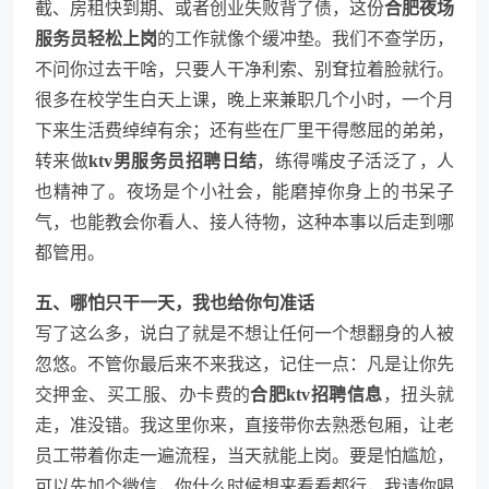
截、房租快到期、或者创业失败背了债，这份
合肥夜场
服务员轻松上岗
的工作就像个缓冲垫。我们不查学历，
不问你过去干啥，只要人干净利索、别耷拉着脸就行。
很多在校学生白天上课，晚上来兼职几个小时，一个月
下来生活费绰绰有余；还有些在厂里干得憋屈的弟弟，
转来做
ktv男服务员招聘日结
，练得嘴皮子活泛了，人
也精神了。夜场是个小社会，能磨掉你身上的书呆子
气，也能教会你看人、接人待物，这种本事以后走到哪
都管用。
五、哪怕只干一天，我也给你句准话
写了这么多，说白了就是不想让任何一个想翻身的人被
忽悠。不管你最后来不来我这，记住一点：凡是让你先
交押金、买工服、办卡费的
合肥ktv招聘信息
，扭头就
走，准没错。我这里你来，直接带你去熟悉包厢，让老
员工带着你走一遍流程，当天就能上岗。要是怕尴尬，
可以先加个微信，你什么时候想来看看都行，我请你喝