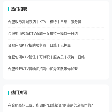
热门招聘
合肥政务高端夜店丨KTV丨模特丨日结丨服务员
合肥蜀山夜场KTV直聘一女模特一模特一日结
合肥庐阳KTV招聘服务员丨日结丨无押金
合肥包河KTV管住丨可兼职丨服务员丨模特丨日结
合肥经开KTV音响师招聘中优秀团队等你加盟
热门资讯
在合肥夜场上班，所谓的“日结垫资”到底是怎么操作的？