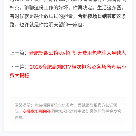
杯茶，聊聊这份工作的好坏，你再决定。生活这东西，
有时候就是缺个敢试试的胆量，
合肥夜场日结兼职
这条
路，也许就是你给明天留的一扇窗。
上一篇：
合肥蜀熙公馆ktv招聘-无费用包吃住大量缺人
下一篇：
2026合肥高端KTV档次排名及各场所真实小
费大揭秘
温馨提示：本站招聘资讯仅供参考，面试请联系官方认证领
队。
安徽夜场直聘网
提醒您求职过程中请勿缴纳任何押金及管
理费。