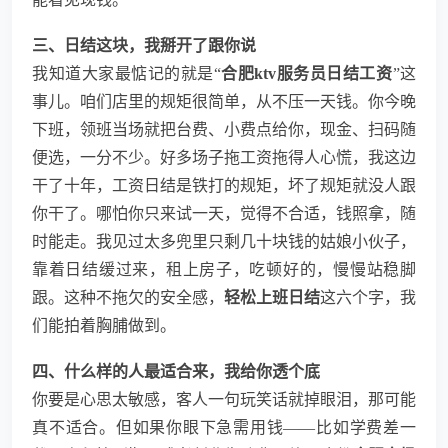
三、日结这块，我掰开了跟你说
我知道大家最惦记的就是“
合肥ktv服务员日结工资
”这
事儿。咱们店里的规矩很简单，从不压一天钱。你今晚
下班，领班当场就把台费、小费点给你，现金、扫码随
便选，一分不少。好多场子拖工资拖得人心慌，我这边
干了十年，工资日结是铁打的规矩，坏了规矩就没人跟
你干了。哪怕你只来试一天，觉得不合适，钱照拿，随
时能走。我见过太多兜里只剩几十块钱的姑娘小伙子，
靠着日结缓过来，租上房子，吃顿好的，慢慢站稳脚
跟。这种不拖欠的安全感，
轻松上班日结
这六个字，我
们能拍着胸脯做到。
四、什么样的人最适合来，我给你透个底
你要是心思太敏感，客人一句玩笑话就掉眼泪，那可能
真不适合。但如果你眼下急需用钱——比如学费差一