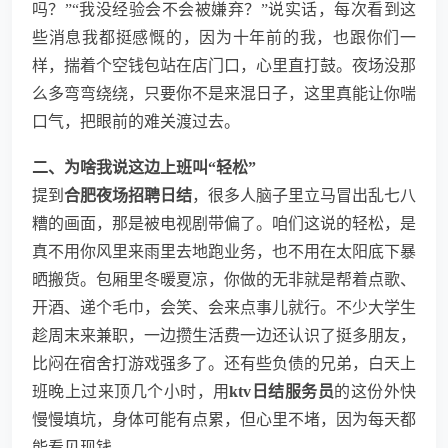
吗？”“我没经验会不会被嫌弃？”说实话，每次看到这
些消息我都挺感慨的，因为十年前的我，也跟你们一
样，揣着个空钱包站在店门口，心里直打鼓。夜场没那
么多弯弯绕绕，只要你不是来混日子，这里真能让你喘
口气，把眼前的难关渡过去。
二、为啥我说这边上班叫“轻松”
提到
合肥夜场招聘日结
，很多人脑子里立马冒出乱七八
糟的画面，那是被电视剧带偏了。咱们这说的轻松，是
真不用你风里来雨里去地跑业务，也不用在太阳底下暴
晒搬货。包厢里冬暖夏凉，你做的无非就是帮着点歌、
开酒、递个毛巾，会笑、会来点事儿就行。不少大学生
趁周末来兼职，一边攒生活费一边还认识了挺多朋友，
比闷在宿舍打游戏强多了。还有些负债的兄弟，白天上
班晚上过来顶几个小时，用
ktv日结服务员
的这份外快
慢慢填坑，身体可能有点累，但心里不堵，因为每天都
能看见现钱。