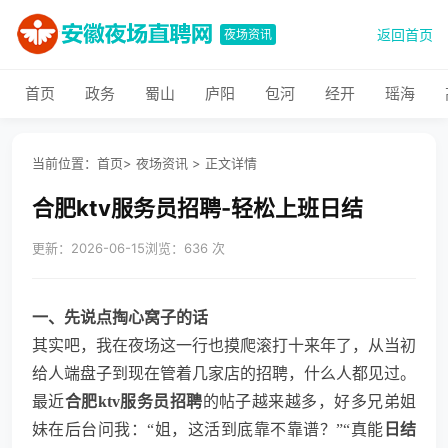
返回首页
夜场资讯
首页
政务
蜀山
庐阳
包河
经开
瑶海
当前位置：
首页
>
夜场资讯
>
正文详情
合肥ktv服务员招聘-轻松上班日结
更新：2026-06-15
浏览：636 次
一、先说点掏心窝子的话
其实吧，我在夜场这一行也摸爬滚打十来年了，从当初
给人端盘子到现在管着几家店的招聘，什么人都见过。
最近
合肥ktv服务员招聘
的帖子越来越多，好多兄弟姐
妹在后台问我：“姐，这活到底靠不靠谱？”“真能
日结