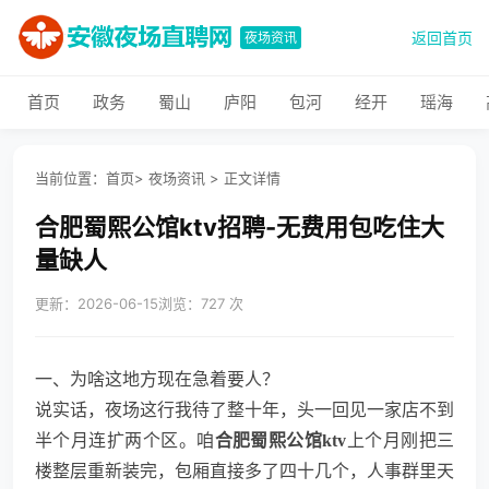
返回首页
夜场资讯
首页
政务
蜀山
庐阳
包河
经开
瑶海
当前位置：
首页
>
夜场资讯
>
正文详情
合肥蜀熙公馆ktv招聘-无费用包吃住大
量缺人
更新：2026-06-15
浏览：727 次
一、为啥这地方现在急着要人？
说实话，夜场这行我待了整十年，头一回见一家店不到
半个月连扩两个区。咱
合肥蜀熙公馆ktv
上个月刚把三
楼整层重新装完，包厢直接多了四十几个，人事群里天