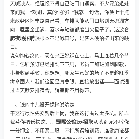
天喊缺人，经理恨不得自己站门口迎宾。不少兄弟姐妹
来问我：“欢姐，真的假的？”我就一句话，你晚上十点
来政务区怀宁路自己看，车排队能从门口堵到天鹅湖方
向，屋里全坐满，酒水车轱辘都磨出火星子了。这波
合
肥夜场招聘
热根本不是喊口号，是客人硬给挤出来的缺
口。
说句掏心窝的，现在来正好踩在点上。马上连着几个节
日，包厢预订已经排到下下周，老员工加班加到腿软，
小费收到手软。你想想，哪家生意好的场子不是趁旺季
拼命囤人？我们这回是真急眼，直接放出话——面试通
过当天就安排宿舍，铺盖都不用你带。
二、钱的事儿掰开揉碎说清楚
干这行最怕先交钱后上岗，我在这行看过太多坑。所以
我替你把话撂这儿：
蜀熙公馆ktv招聘
从头到尾不收你
一分押金、不用买工服、不扣所谓培训费，连健康证都