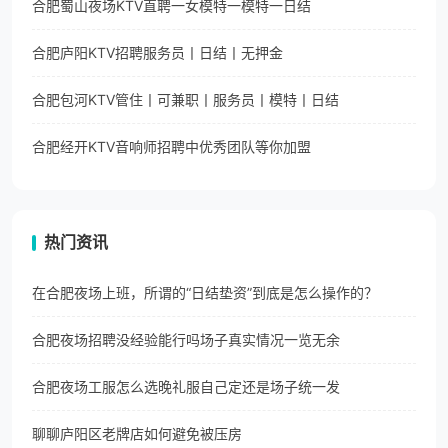
合肥蜀山夜场KTV直聘一女模特一模特一日结
合肥庐阳KTV招聘服务员丨日结丨无押金
合肥包河KTV管住丨可兼职丨服务员丨模特丨日结
合肥经开KTV音响师招聘中优秀团队等你加盟
热门资讯
在合肥夜场上班，所谓的“日结垫资”到底是怎么操作的？
合肥夜场招聘没经验能行吗场子真实情况一览无余
合肥夜场工服怎么选晚礼服自己定还是场子统一发
聊聊庐阳区老牌店如何避免被压房