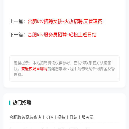
上一篇：
合肥ktv招聘女孩-火热招聘,无管理费
下一篇：
合肥ktv服务员招聘-轻松上班日结
温馨提示：本站招聘资讯仅供参考，面试请联系官方认证领
队。
安徽夜场直聘网
提醒您求职过程中请勿缴纳任何押金及管
理费。
热门招聘
合肥政务高端夜店丨KTV丨模特丨日结丨服务员