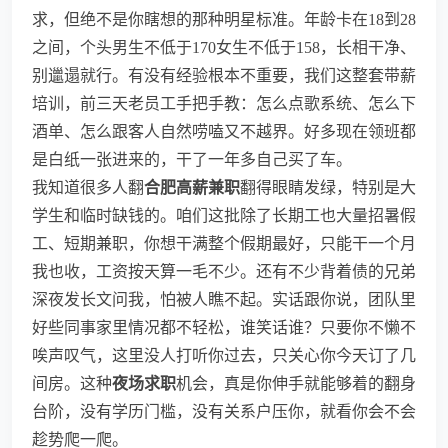
求，但绝不是你瞎想的那种明星标准。年龄卡在18到28
之间，个头男生不低于170女生不低于158，长相干净、
别邋遢就行。有没有经验根本不重要，我们这整套带薪
培训，前三天老员工手把手教：怎么点歌系统、怎么下
酒单、怎么跟客人自然唠嗑又不越界。好多现在领班都
是白纸一张进来的，干了一年多自己买了车。
我知道很多人翻
合肥高薪兼职
翻得眼睛发绿，特别是大
学生和临时缺钱的。咱们这批除了长期工也大量招暑假
工、短期兼职，你想干满整个假期最好，只能干一个月
我也收，工资按天算一毛不少。还有不少背着债的兄弟
深夜发长文问我，怕被人瞧不起。实话跟你说，团队里
好些同事家里情况都不轻松，谁笑话谁？只要你不懒不
唉声叹气，这里没人打听你过去，只关心你今天订了几
间房。这种
夜场求职
机会，真是你伸手就能够着的翻身
台阶，没有学历门槛，没有关系户压你，就看你会不会
趁势爬一爬。