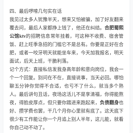
四、最后啰嗦几句实在话
我见过太多人犹豫半天，想来又怕被骗，加了好友翻来
覆去问，最后人家都挣上钱了，他还在纠结。
合肥蜀熙
公馆ktv
的招聘信息常年挂着，可这种不收费、宿舍管
饭、赶上旺季急招的门槛它不是总有。你要是正好在合
肥，或者一咬牙明天就能坐车来，今天加我报名，明天
面试，后天上班，干脆利落。
记个方式：直接私信发我身高年龄和意向岗位，我会一
个一个回复。别问在不在，直接说事，当天必回。哪怕
聊五分钟你觉得不合适，也亏不了什么，就当多个熟
人。最后讲句丑话，夜场这活儿不是享清福，你得能熬
夜，得脸皮厚点，但只要你踏进来跑起来，
负债翻身
也
好、攒学费也罢，干几个月你心里就有底了。这天底下
很少有工作能让你一个月追上别人半年，这儿能，就看
你自己动不动了。