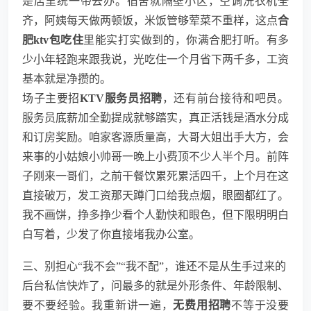
是店里统一带去办。宿舍就隔壁小区，空调洗衣机全
齐，阿姨每天做两顿饭，米饭管够荤菜不重样，这点
合
肥ktv包吃住
里能实打实做到的，你满合肥打听。有多
少小年轻跑来跟我说，光吃住一个月省下两千多，工资
基本就是净攒的。
场子主要招
KTV服务员招聘
，还有前台接待和吧员。
服务员底薪加全勤提成就够踏实，真正活钱是酒水分成
和订房奖励。咱家客源质量高，大哥大姐出手大方，会
来事的小姑娘小帅哥一晚上小费顶不少人半个月。前阵
子刚来一哥们，之前干餐饮累死累活四千，上个月在这
直接破万，发工资那天蹲门口给我点烟，眼圈都红了。
我不画饼，挣多挣少看个人勤快和眼色，但下限明明白
白写着，少发了你直接堵我办公室。
三、别担心“我不会”“我不配”，谁还不是从生手过来的
后台私信快炸了，问最多的就是外形条件、年龄限制、
要不要经验。我重新讲一遍，
无费用招聘
不等于没要