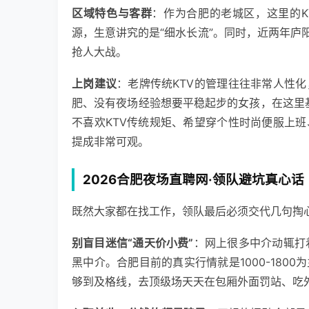
区域特色与客群
：作为合肥的老城区，这里的K
源，生意讲究的是“细水长流”。同时，近两年庐阳
抢人大战。
上岗建议
：老牌传统KTV的管理往往非常人性
肥、没有夜场经验想要平稳起步的女孩，在这里基
不喜欢KTV传统规矩、希望穿个性时尚便服上
提成非常可观。
2026合肥夜场直聘网·领队避坑真心话
既然大家都在找工作，领队最后必须交代几句掏
别盲目迷信“通天价小费”
：网上很多中介动辄打着
黑中介。合肥目前的真实行情就是1000-18
够到及格线，去顶级场天天在包厢外面罚站、吃外