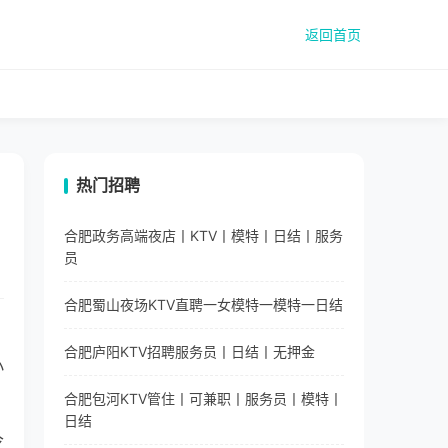
返回首页
热门招聘
合肥政务高端夜店丨KTV丨模特丨日结丨服务
员
合肥蜀山夜场KTV直聘一女模特一模特一日结
：
合肥庐阳KTV招聘服务员丨日结丨无押金
小
合肥包河KTV管住丨可兼职丨服务员丨模特丨
日结
今