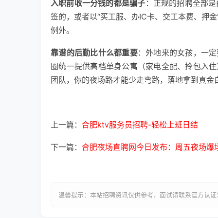
入职前收一分钱的都是骗子
：正规的招聘全部是
签的，或者以“买工服、办IC卡、交工本费、押
例外。
靠谱的后勤比什么都重要
：外地来的女孩，一定
圈统一提供高档单身公寓（家电全配、拎包入住
团队，你的夜场路才能少走弯路，落地拿到真金
上一篇：
合肥ktv服务员招聘-轻松上班日结
下一篇：
合肥夜场直聘网今日发布：周五夜场爆
温馨提示：本站招聘资讯仅供参考，面试请联系官方认证