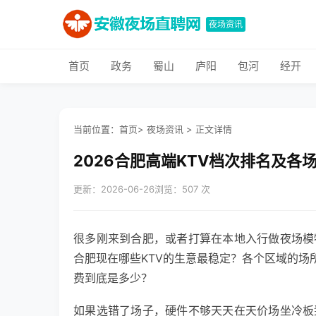
夜场资讯
首页
政务
蜀山
庐阳
包河
经开
当前位置：
首页
>
夜场资讯
>
正文详情
2026合肥高端KTV档次排名及各
更新：2026-06-26
浏览：507 次
很多刚来到合肥，或者打算在本地入行做夜场模
合肥现在哪些KTV的生意最稳定？各个区域的场
费到底是多少？
如果选错了场子，硬件不够天天在天价场坐冷板