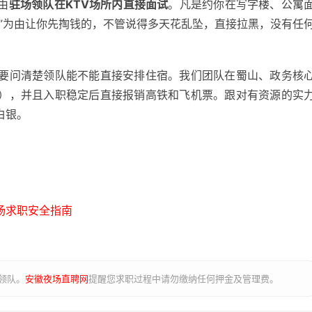
由
驻场领队在KTV场所内直接面试
。凡是约你在写字楼、公寓
金”为由让你先掏钱的，不管说得多天花乱坠，直接拉黑，没有任
要问清楚领队能不能直接安排住宿。我们团队在蜀山、政务核
），并且入职稳定后直接报销高铁和飞机票。跟对有资源的实
白银。
场求职安全指南
领队。
安徽夜场直聘网
提醒您求职过程中请勿缴纳任何押金及管理费。