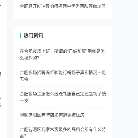
分
合肥经开KTV音响师招聘中优秀团队等你加盟
热门资讯
在合肥夜场上班，所谓的“日结垫资”到底是怎
么操作的？
合肥夜场招聘没经验能行吗场子真实情况一览
型
无余
合肥夜场工服怎么选晚礼服自己定还是场子统
八
一发
必
聊聊庐阳区老牌店如何避免被压房
合肥包河区几家常客最多的高档会所有什么特
点？