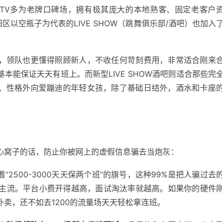
TV多为老牌口碑场，拥有极其庞大的本地熟客、固定老客户
区以空瓶子为代表的LIVE SHOW（跳舞俱乐部/酒吧）也加入
化，领队也更懂得照顾新人，不收任何苛刻费用，非常适合刚来
本能保证天天有班上。而新型LIVE SHOW酒吧则适合那些完
班、性格外向爱蹦迪的年轻女孩，除了基础日结外，酒水和卡座
心窝子的话，防止你被网上的虚假信息骗去当炮灰：
“2500-3000天天保两个班”的旗号，这种99%是把人骗过去
00为主流。平台小费开得越高，面试淘汰率就越高。如果你的硬件
卖，还不如去1200的流量场天天轻松拿连班。