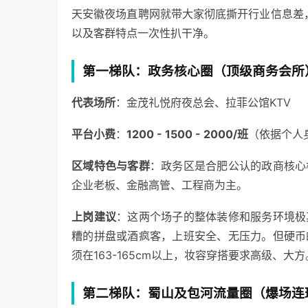
天安徽夜场直聘网就带大家彻底撕开行业信息差，
以及客群特点一次性扒干净。
第一梯队：政务核心圈（顶级商务会所
代表场所
：金茂礼悦府夜总会、拉菲公馆KTV
平台小费
：
1200 - 1500 - 2000/班
（依据个人
区域特色与客群
：政务区是合肥公认的政商核心
企业老板、金融高管、工程商为主。
上岗建议
：这两个场子的整体装修和服务环境极
糟的拼盘或酒疯客，上班安全、无压力。但硬币
须在163-165cm以上，妆容穿搭要求高级、
第二梯队：蜀山及包河流量圈（爆场连