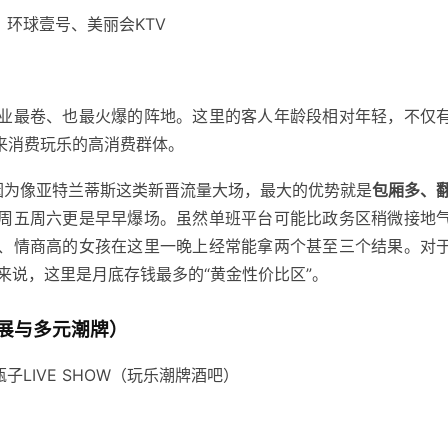
、环球壹号、美丽会KTV
业最卷、也最火爆的阵地。这里的客人年龄段相对年轻，不仅
来消费玩乐的高消费群体。
因为像亚特兰蒂斯这类新晋流量大场，最大的优势就是
包厢多、
周五周六更是早早爆场。虽然单班平台可能比政务区稍微接地
、情商高的女孩在这里一晚上经常能拿两个甚至三个结果。对
孩来说，这里是月底存钱最多的“黄金性价比区”。
展与多元潮牌）
子LIVE SHOW（玩乐潮牌酒吧）