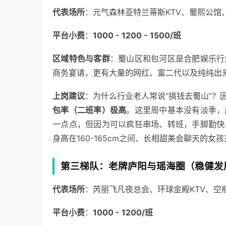
代表场所
：元气森林亚特兰蒂斯KTV、蜀熙公馆
平台小费
：
1000 - 1200 - 1500/班
区域特色与客群
：蜀山区和包河区是合肥娱乐行
商务宴请，更有大量的网红、富二代以及纯纯出
上岗建议
：为什么行业老人常说“搞钱去蜀山”？
包率（二班率）极高
。这里周中基本没有淡季，
一点点，但因为可以疯狂串场、转班，手脚勤快
身高在160-165cm之间、长相甜美会聊天的女
第三梯队：老牌庐阳与瑶海圈（稳健发
代表场所
：芮丽飞凡夜总会、环球金殿KTV、空瓶
平台小费
：
1000 - 1200/班