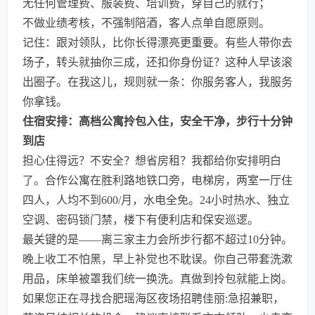
无任何管理费、服装费、培训费，穿自己的就行；
不做业绩考核，不强制陪酒，客人点单自愿原则。
记住：跟对领队，比你长得漂亮更重要。有些人带你去
场子，转头就抽你三成，还扣你身份证？这种人早该滚
出圈子。在我这儿，规则就一条：你服务客人，我服务
你拿钱。
住宿安排：高档公寓拎包入住，安全干净，步行十分钟
到店
担心住得远？不安全？想省房租？我都给你安排明白
了。合作公寓在胜利路地铁口旁，电梯房，两室一厅住
四人，人均不到600/月，水电全免。24小时热水、独立
空调、密码锁门禁，楼下有便利店和保安巡逻。
最关键的是——离三家主力会所步行都不超过10分钟。
晚上收工不怕黑，早上补觉也不耽误。你自己带套洗漱
用品，床单被罩我们统一换洗。真做到拎包就能上岗。
如果您正在寻找合肥瑶海区夜场招聘佳丽:急招兼职，