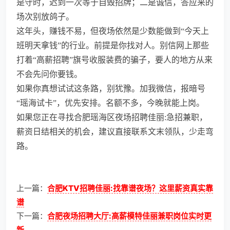
是守时，迟到一次等于自毁招牌；二是诚信，答应来的
场次别放鸽子。
这年头，赚钱不易，但夜场依然是少数能做到“今天上
班明天拿钱”的行业。前提是你找对人。别信网上那些
打着“高薪招聘”旗号收服装费的骗子，要人的地方从来
不会先问你要钱。
如果你真想试试这条路，别犹豫。加我微信，报暗号
“瑶海试卡”，优先安排。名额不多，今晚就能上岗。
如果您正在寻找合肥瑶海区夜场招聘佳丽:急招兼职，
薪资日结相关的机会，建议直接联系文末领队，少走弯
路。
上一篇：
合肥KTV招聘佳丽:找靠谱夜场？这里薪资真实靠
谱
下一篇：
合肥夜场招聘大厅:高薪模特佳丽兼职岗位实时更
新