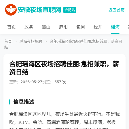
返回首页
合肥站
首页
政务
蜀山
庐阳
包河
经开
瑶海
首页
>
瑶海夜场招聘
>
合肥瑶海区夜场招聘佳丽:急招兼职，薪资日
结
合肥瑶海区夜场招聘佳丽:急招兼职，薪
资日结
更新：
2026-05-27
浏览：
557 次
信息描述
合肥瑶海区这地界儿，夜场生意最近火得不行。不是我
吹，KTV、会所、高端酒廊轮着转，周末爆满，老板