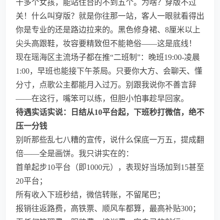
十多个女孩，能站住台的不到五个。为啥？穿版不过
关！什么叫穿版？就是你往那一站，客人一眼就看得出
你是专业的还是路边拉来的。黑色修身裙、8厘米以上
尖头高跟鞋，妆容要精致但不能艳俗——这是底线！
现在瑶海区主流场子都在推“二班制”：晚班19:00-凌晨
1:00，早班也能接下午茶局。只要你大方、会聊天、懂
分寸，点歌公主都能月入过万。别跟我说你不善言辞
——在这行，嘴笨可以练，但胆小怕事趁早回家。
待遇实话实说：日结从10平台起，下班秒打微信，绝不
压一分钱
别听那些乱七八糟的宣传，说什么保底一万五，提成翻
倍——全是画饼。我只讲实在的：
首单起步10平台（即1000元），表现好当场加到15甚至
20平台；
所有收入下班秒结，微信转账，不留尾巴；
报销往返路费，高铁票、顺风车都算，最高补贴300；