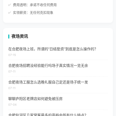
费用透明：承诺不收任何费用
实领薪资：无任何克扣现象
夜场资讯
在合肥夜场上班，所谓的“日结垫资”到底是怎么操作的？
07-15
合肥夜场招聘没经验能行吗场子真实情况一览无余
07-11
合肥夜场工服怎么选晚礼服自己定还是场子统一发
07-11
聊聊庐阳区老牌店如何避免被压房
07-04
合肥包河区几家常客最多的高档会所有什么特点？