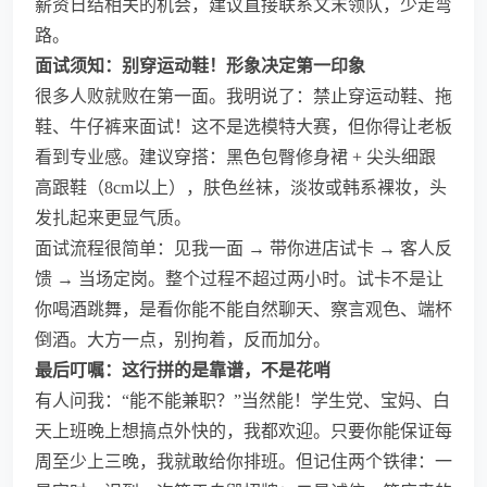
薪资日结相关的机会，建议直接联系文末领队，少走弯
路。
面试须知：别穿运动鞋！形象决定第一印象
很多人败就败在第一面。我明说了：禁止穿运动鞋、拖
鞋、牛仔裤来面试！这不是选模特大赛，但你得让老板
看到专业感。建议穿搭：黑色包臀修身裙 + 尖头细跟
高跟鞋（8cm以上），肤色丝袜，淡妆或韩系裸妆，头
发扎起来更显气质。
面试流程很简单：见我一面 → 带你进店试卡 → 客人反
馈 → 当场定岗。整个过程不超过两小时。试卡不是让
你喝酒跳舞，是看你能不能自然聊天、察言观色、端杯
倒酒。大方一点，别拘着，反而加分。
最后叮嘱：这行拼的是靠谱，不是花哨
有人问我：“能不能兼职？”当然能！学生党、宝妈、白
天上班晚上想搞点外快的，我都欢迎。只要你能保证每
周至少上三晚，我就敢给你排班。但记住两个铁律：一