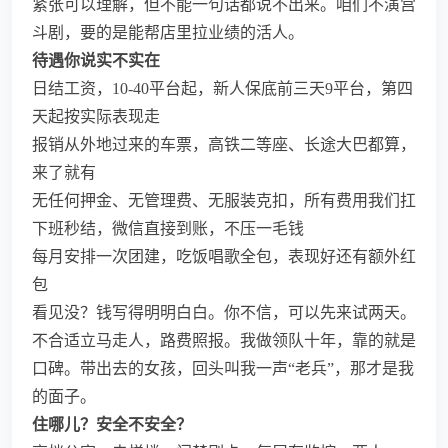
紧张可以理解，但不能一句话都说不出来。咱们不演宫
斗剧，要的是能帮店里拉业绩的活人。
待遇你说实不实在
日结工资，10-40平台起，新人保底前三天9平台，第四
天起按实际表现走
报销从外地过来的车票，高铁二等座、长途大巴都算，
来了就有
无任何押金、无管理费、无服装克扣，所有费用我们扛
下班秒结，微信直接到账，不压一毛钱
每月安排一次团建，吃饭唱歌全包，表现好还有额外红
包
看见没？钱写得明明白白。你不信，可以先来试两天。
不合适立马走人，路费照报。我做领队十年，靠的就是
口碑。带出去的女孩，回头叫我一声“老兵”，那才是我
的面子。
住哪儿？安全不安全？