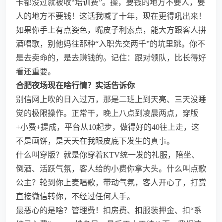
卡都没过就被收“培训费”。操，要钱的地方不要人，要
人的地方不要钱！这话我喊了十年，现在更得吼出来！
如果你手上有点姿色，嘴皮子利索点，能大方跟客人拼
酒唱歌，别他妈往那种“入职先交两千”的坑里跳。你不
是去卖命的，是去赚钱的。记住：跟对领队，比长得好
看还重要。
合肥夜场现在啥行情？实话告诉你
别信网上吹的日入过万，那是二班上到天亮、三天没睡
觉的极限操作。正常干，晚上八点到凌晨两点，穿版
+小费+提成，平台从10起步，做得好的40往上走，这
不是画饼，是天天在我眼皮底下发生的真事。
什么叫穿版？就是你穿着KTV统一发的礼服，陪坐、
倒酒、活跃气氛，客人给的小费你拿大头。什么叫点歌
公主？轮到你上麦唱歌，带动气氛，客人开心了，打赏
直接微信转你，不经过任何人手。
最恶心的是啥？管理费！扣房费、扣服装押金、扣“系