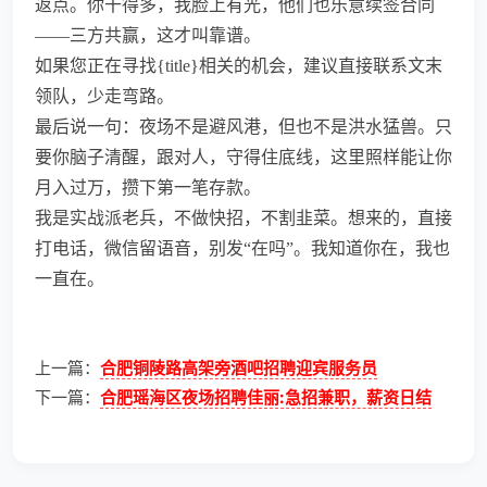
返点。你干得多，我脸上有光，他们也乐意续签合同
——三方共赢，这才叫靠谱。
如果您正在寻找{title}相关的机会，建议直接联系文末
领队，少走弯路。
最后说一句：夜场不是避风港，但也不是洪水猛兽。只
要你脑子清醒，跟对人，守得住底线，这里照样能让你
月入过万，攒下第一笔存款。
我是实战派老兵，不做快招，不割韭菜。想来的，直接
打电话，微信留语音，别发“在吗”。我知道你在，我也
一直在。
上一篇：
合肥铜陵路高架旁酒吧招聘迎宾服务员
下一篇：
合肥瑶海区夜场招聘佳丽:急招兼职，薪资日结