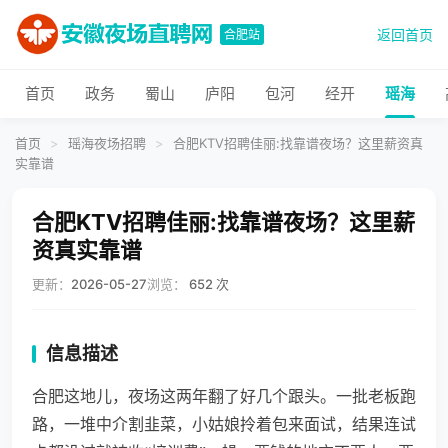
返回首页
合肥站
首页
政务
蜀山
庐阳
包河
经开
瑶海
首页
>
瑶海夜场招聘
>
合肥KTV招聘佳丽:找靠谱夜场？这里薪资真
实靠谱
合肥KTV招聘佳丽:找靠谱夜场？这里薪
资真实靠谱
更新：
2026-05-27
浏览：
652 次
信息描述
合肥这地儿，夜场这两年翻了好几个跟头。一批老板跑
路，一堆中介割韭菜，小姑娘拎着包来面试，结果连试