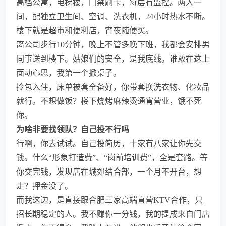
高档公寓，电梯楼，门禁刷卡，每层有监控。两人一
间，配独立卫生间、空调、洗衣机，24小时热水不断。
楼下就是超市和便利店，宵夜随便买。
离公司步行10分钟，晚上不管多晚下班，我都会安排男
同事送到楼下。姑娘们的安全，是我底线。谁敢在这上
面动心思，我第一个掀桌子。
拎包入住，床单被套全备好，你带套换洗衣物、化妆品
就行。不想做饭？楼下烧烤麻辣烫通宵营业，饿不死
你。
为啥非要找领队？自己投不行吗
行啊，你去试试。自己投简历，十家有八家让你先交
钱。什么“形象打造费”、“岗前培训费”，全是套路。等
你交完钱，发现店在城郊结合部，一个月不开台，想
走？押金没了。
而我这边，是直接跟合肥三家高端直营KTV合作，只
招长期稳定的人。我不赚你一分钱，我的提成来自门店