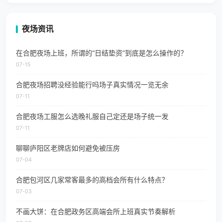
夜场资讯
在合肥夜场上班，所谓的“日结垫资”到底是怎么操作的？
07-15
合肥夜场招聘没经验能行吗场子真实情况一览无余
07-11
合肥夜场工服怎么选晚礼服自己定还是场子统一发
07-11
聊聊庐阳区老牌店如何避免被压房
07-04
合肥包河区几家常客最多的高档会所有什么特点？
07-03
不画大饼：在合肥政务区高端会所上班真实节奏解析