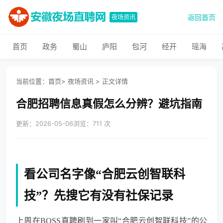
返回首页
夜场资讯
首页
政务
蜀山
庐阳
包河
经开
瑶海
当前位置：
首页
>
夜场资讯
>
正文详情
合肥招聘信息真假怎么分辨？避坑指南
更新：2026-05-06
浏览：711 次
看公司名字像“合肥云创智联科
技”？先搜它有没有社保记录
上周在BOSS直聘刷到一家叫“合肥云创智联科技”的公