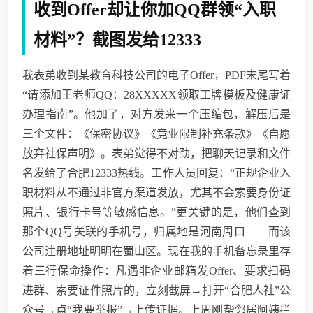
收到Offer却让你加QQ群领“入职
材料”？截图发给12333
我表弟收到某教育科技公司的电子Offer，PDF末尾写着
“请添加王老师QQ：28XXXXX领取工牌模板及健康证
办理指南”。他加了，对方发来一个压缩包，解压后是
三个文件：《保密协议》《竞业限制补充条款》《自愿
放弃社保声明》。表弟觉得不对劲，把聊天记录和文件
名发给了合肥12333热线。工作人员回复：“正规企业入
职材料从不通过非官方渠道发放，尤其不会索要身份证
照片、银行卡号等敏感信息。”更关键的是，他们查到
那个QQ号关联的手机号，归属地是河南周口——而该
公司注册地址明明在蜀山区。现在我的手机备忘录里存
着三行保命操作：凡遇非企业邮箱发Offer、要求扫码
进群、索要证件照片的，立刻截屏→打开“合肥人社”公
众号→点“我要举报”→上传证据。上周刚帮邻居阿姨拦