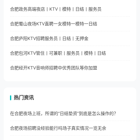
合肥政务高端夜店丨KTV丨模特丨日结丨服务员
合肥蜀山夜场KTV直聘一女模特一模特一日结
合肥庐阳KTV招聘服务员丨日结丨无押金
合肥包河KTV管住丨可兼职丨服务员丨模特丨日结
合肥经开KTV音响师招聘中优秀团队等你加盟
热门资讯
在合肥夜场上班，所谓的“日结垫资”到底是怎么操作的？
合肥夜场招聘没经验能行吗场子真实情况一览无余