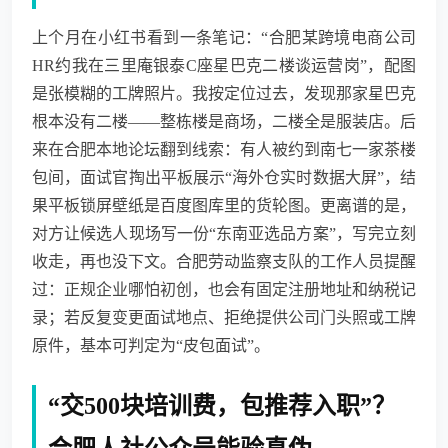
上个月在小红书看到一条笔记：“合肥某跨境电商公司
HR约我在三里庵银泰C座星巴克二楼谈运营岗”，配图
是张模糊的工牌照片。我按定位过去，发现那家星巴克
根本没有二楼——整栋楼是商场，二楼全是服装店。后
来在合肥本地论坛翻到线索：有人被约到南七一家茶楼
包间，面试官掏出平板展示“海外仓实时数据大屏”，结
果平板锁屏壁纸是百度图库里的货轮图。更离谱的是，
对方让候选人现场写一份“东南亚选品方案”，写完立刻
收走，再也没下文。合肥劳动监察支队的工作人员提醒
过：正规企业哪怕初创，也会有固定注册地址和纳税记
录；若反复变更面试地点、拒绝提供公司门头照或工牌
原件，基本可判定为“皮包面试”。
“交500块培训费，包推荐入职”？