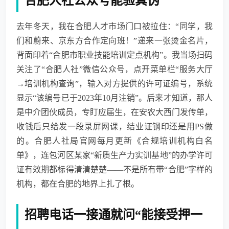
合肥人社公众号能验真伪
去年冬天，我在合肥人才市场门口被拉住：“同学，我
们和蔚来、京东方合作定向班！”递来一张烫金名片，
背面印着“合肥市职业技能培训定点机构”。我当场扫码
关注了“合肥人社”微信公众号，点开菜单栏“服务大厅
→培训机构查询”，输入对方提供的许可证编号，系统
显示“该编号已于2023年10月注销”。后来才知道，那人
是中介团伙成员，专盯应届生，在安农大西门发传单，
收钱后只给发一段录屏网课，结业证钢印还是用PS做
的。合肥人社局官网每月更新《合规培训机构白名
单》，连包河区某家“新质生产力实训基地”的办学许可
证有效期都标得清清楚楚——不是所有带“合肥”字样的
机构，都在合肥的地界上扎了根。
招聘电话一接通就问“能接受押一