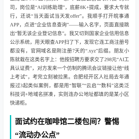
司，岗位是“AI训练助理”，底薪8K+提成，要求大专就
行，还说“当天面试当天发offer”。我顺手打开皖事通
APP，点进“企业信息查询”——输入名字，页面直接跳
出“暂无该企业登记信息”。我又切到国家企业信用信息
公示系统，用天眼查APP扫了下，发现它连工商注册号
都没有，官网域名是刚注册7天的“.xyz”后缀。朋友小
陈就栽在这类名字上：他按招聘方要求交了298元“AI工
具认证费”，对方发来一个仿制的腾讯会议链接让他“线
上考试”，考完立刻被拉黑。合肥经开区人社局去年通
报过3起类似案例，都是用“智联”“云启”“数科”这类泛
科技词+地域名拼凑，实则连办公地址都填的是某小区
快递柜。
面试约在咖啡馆二楼包间？警惕
“流动办公点”