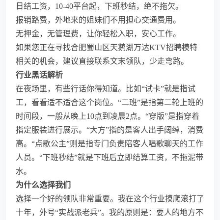
日结工资，10-40平台起，下班秒结，绝不拖欠。
报销路费，外地来的姐妹们不用担心交通费用。
无押金，无管理费，让你轻松入职，安心工作。
如果您正在寻找合肥蜀山区天鹅湖万达KTV招聘模特
相关的机会，建议直接联系文末领队，少走弯路。
行业黑话解析
在夜场里，有些行话你得知道。比如“试卡”就是指试
工，看看适不适合这个岗位。“二班”是指第二轮上班的
时间段，一般从晚上10点到凌晨2点。“穿版”是指穿着
指定服装进行展示。“大方”指的是客人出手阔绰，消费
高。“点歌公主”则是指专门负责陪客人唱歌聊天的工作
人员。“下班秒结”就是下班后立即结算工资，不拖泥带
水。
为什么选择我们
选择一个好的领队非常重要。我在这个行业摸爬滚打了
十年，外号“实战派老兵”。我的原则是：要人的地方不