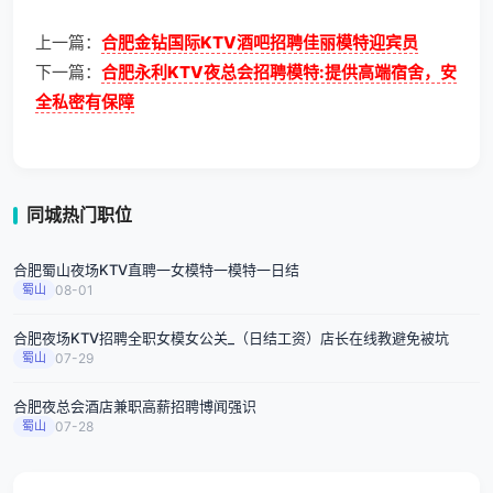
上一篇：
合肥金钻国际KTV酒吧招聘佳丽模特迎宾员
下一篇：
合肥永利KTV夜总会招聘模特:提供高端宿舍，安
全私密有保障
同城热门职位
合肥蜀山夜场KTV直聘一女模特一模特一日结
蜀山
08-01
合肥夜场KTV招聘全职女模女公关_（日结工资）店长在线教避免被坑
蜀山
07-29
合肥夜总会酒店兼职高薪招聘博闻强识
蜀山
07-28