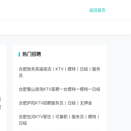
返回首页
热门招聘
合肥政务高端夜店丨KTV丨模特丨日结丨服务
员
合肥蜀山夜场KTV直聘一女模特一模特一日结
集
合肥庐阳KTV招聘服务员丨日结丨无押金
密
合肥包河KTV管住丨可兼职丨服务员丨模特丨
日结