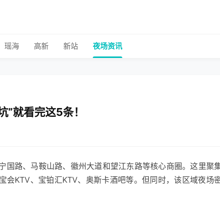
瑶海
高新
新站
夜场资讯
坑”就看完这5条！
宁国路、马鞍山路、徽州大道和望江东路等核心商圈。这里聚
宝会KTV、宝铂汇KTV、奥斯卡酒吧等。但同时，该区域夜场