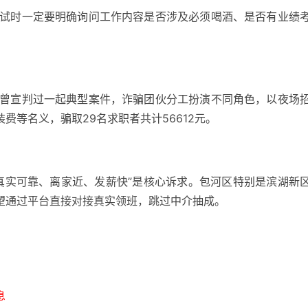
试时一定要明确询问工作内容是否涉及必须喝酒、是否有业绩
曾宣判过一起典型案件，诈骗团伙分工扮演不同角色，以夜场
费等名义，骗取29名求职者共计56612元。
真实可靠、离家近、发薪快”是核心诉求。包河区特别是滨湖新
望通过平台直接对接真实领班，跳过中介抽成。
息