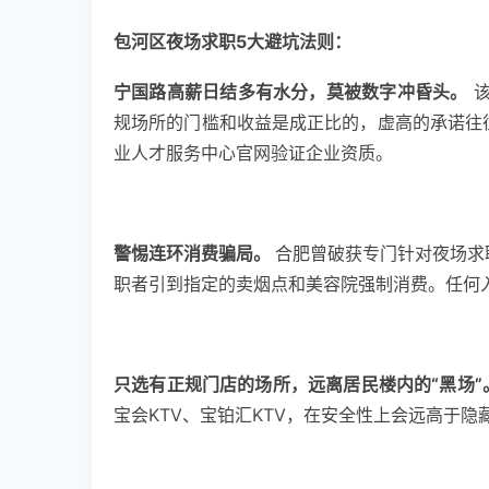
包河区夜场求职5大避坑法则：
宁国路高薪日结多有水分，莫被数字冲昏头。
该
规场所的门槛和收益是成正比的，虚高的承诺往往
业人才服务中心官网验证企业资质。
警惕连环消费骗局。
合肥曾破获专门针对夜场求职
职者引到指定的卖烟点和美容院强制消费。任何
只选有正规门店的场所，远离居民楼内的“黑场”
宝会KTV、宝铂汇KTV，在安全性上会远高于