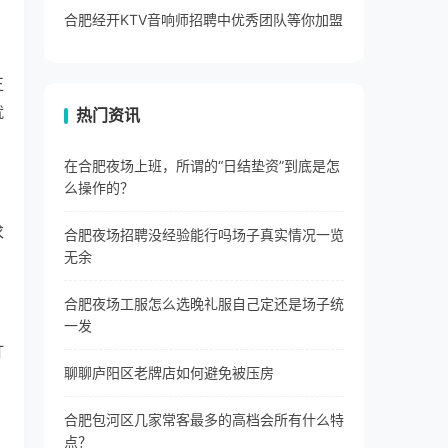
合肥经开KTV音响师招聘中优秀团队等你加盟
正
就
热门资讯
在合肥夜场上班，所谓的“日结垫资”到底是怎
么操作的？
求
合肥夜场招聘没经验能行吗场子真实情况一览
无余
合肥夜场工服怎么选晚礼服自己定还是场子统
一发
汀
聊聊庐阳区老牌店如何避免被压房
合肥包河区几家常客最多的高档会所有什么特
点？