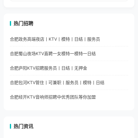
热门招聘
合肥政务高端夜店丨KTV丨模特丨日结丨服务员
合肥蜀山夜场KTV直聘一女模特一模特一日结
合肥庐阳KTV招聘服务员丨日结丨无押金
合肥包河KTV管住丨可兼职丨服务员丨模特丨日结
合肥经开KTV音响师招聘中优秀团队等你加盟
热门资讯