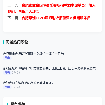
上一篇：
合肥紫金会国际娱乐会所招聘酒水促销员：加入
我们，创新用人理念
下一篇：
合肥绿洲LEZO酒吧附近招聘酒水促销服务员
同城热门职位
合肥蜀山夜场KTV直聘一女模特一模特一日结
蜀山
08-01
合肥夜场KTV招聘全职女模女公关_（日结工资）店长在线教避免被坑
蜀山
07-29
合肥夜总会酒店兼职高薪招聘博闻强识
蜀山
07-28
服务保障