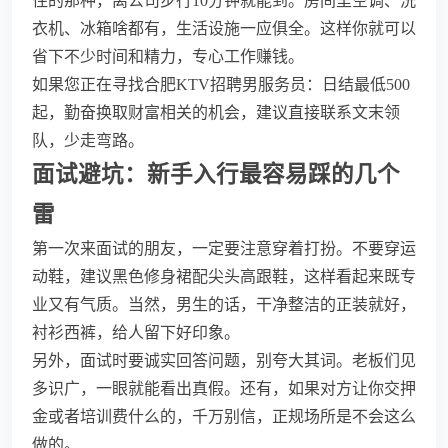
住的那种，离公司步行10分钟就能到。房间里空调、洗
衣机、冰箱啥都有，生活设施一应俱全。这样你就可以
省下不少时间和精力，专心工作赚钱。
如果您正在寻找合肥KTV招聘男服务员：日结最低500
起，勤奋换取财富相关的机会，建议直接联系文末领
队，少走弯路。
面试避坑：新手入行最容易踩的几个
雷
第一次来面试的朋友，一定要注意穿着打扮。不要穿运
动鞋，建议黑色修身裙配尖头高跟鞋，这样看起来既专
业又有气质。当然，男生的话，干净整洁的正装就好，
衬衫西裤，给人留下好印象。
另外，面试时要诚实回答问题，别夸大其词。老板们见
多识广，一眼就能看出真假。还有，如果对方让你交押
金或者培训费什么的，千万别信，正规场所是不会这么
做的。