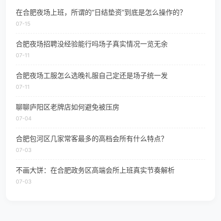
在合肥夜场上班，所谓的“日结垫资”到底是怎么操作的？
07-15
合肥夜场招聘没经验能行吗场子真实情况一览无余
07-11
合肥夜场工服怎么选晚礼服自己定还是场子统一发
07-11
聊聊庐阳区老牌店如何避免被压房
07-04
合肥包河区几家常客最多的高档会所有什么特点？
07-03
不画大饼：在合肥政务区高端会所上班真实节奏解析
07-03