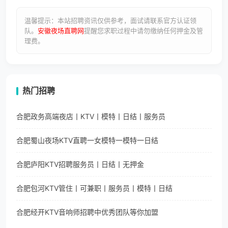
温馨提示：本站招聘资讯仅供参考，面试请联系官方认证领
队。
安徽夜场直聘网
提醒您求职过程中请勿缴纳任何押金及管
理费。
热门招聘
合肥政务高端夜店丨KTV丨模特丨日结丨服务员
合肥蜀山夜场KTV直聘一女模特一模特一日结
合肥庐阳KTV招聘服务员丨日结丨无押金
合肥包河KTV管住丨可兼职丨服务员丨模特丨日结
合肥经开KTV音响师招聘中优秀团队等你加盟