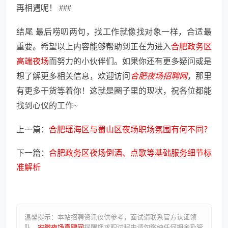
再相遇呢！ ###
结尾 最后唠叨两句，找工作就像找对象一样，合适最
重要。希望以上内容能够帮助到正在为进入
合肥政务区
高端夜场
而努力的小伙伴们。如果你还有更多疑问或是
想了解更多相关信息，欢迎访问
合肥夜场招聘网
，那里
有更多干货等着你！这就是圈子里的现状，祝各位都能
找到心仪的工作~
上一篇：
合肥瑶海区与蜀山区夜场职场氛围有何不同？
下一篇：
合肥政务区夜场倒酒、点歌等基础服务细节标
准解析
温馨提示：本站招聘资讯仅供参考，面试请联系官方认证领
队。
安徽夜场直聘网
提醒您求职过程中请勿缴纳任何押金及管