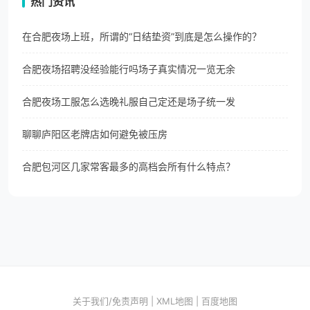
热门资讯
在合肥夜场上班，所谓的“日结垫资”到底是怎么操作的？
合肥夜场招聘没经验能行吗场子真实情况一览无余
合肥夜场工服怎么选晚礼服自己定还是场子统一发
聊聊庐阳区老牌店如何避免被压房
合肥包河区几家常客最多的高档会所有什么特点？
关于我们/免责声明
|
XML地图
|
百度地图