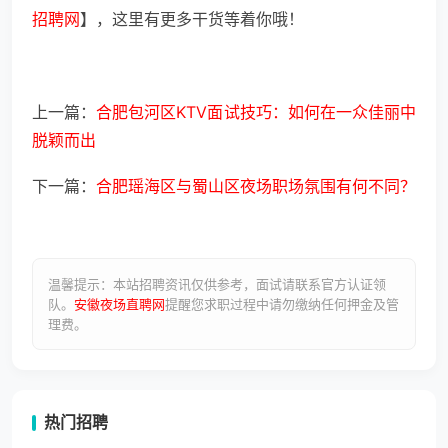
招聘网
】，这里有更多干货等着你哦！
上一篇：
合肥包河区KTV面试技巧：如何在一众佳丽中
脱颖而出
下一篇：
合肥瑶海区与蜀山区夜场职场氛围有何不同？
温馨提示：本站招聘资讯仅供参考，面试请联系官方认证领
队。
安徽夜场直聘网
提醒您求职过程中请勿缴纳任何押金及管
理费。
热门招聘