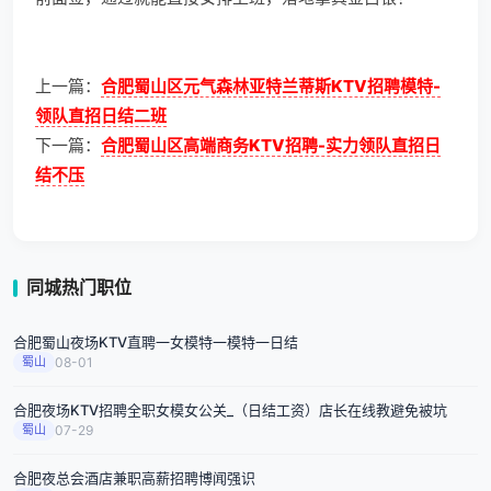
上一篇：
合肥蜀山区元气森林亚特兰蒂斯KTV招聘模特-
领队直招日结二班
下一篇：
合肥蜀山区高端商务KTV招聘-实力领队直招日
结不压
同城热门职位
合肥蜀山夜场KTV直聘一女模特一模特一日结
蜀山
08-01
合肥夜场KTV招聘全职女模女公关_（日结工资）店长在线教避免被坑
蜀山
07-29
合肥夜总会酒店兼职高薪招聘博闻强识