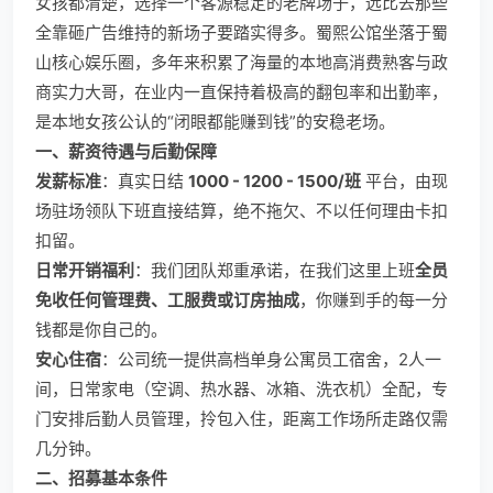
女孩都清楚，选择一个客源稳定的老牌场子，远比去那些
全靠砸广告维持的新场子要踏实得多。蜀熙公馆坐落于蜀
山核心娱乐圈，多年来积累了海量的本地高消费熟客与政
商实力大哥，在业内一直保持着极高的翻包率和出勤率，
是本地女孩公认的“闭眼都能赚到钱”的安稳老场。
一、薪资待遇与后勤保障
发薪标准
：真实日结
1000 - 1200 - 1500/班
平台，由现
场驻场领队下班直接结算，绝不拖欠、不以任何理由卡扣
扣留。
日常开销福利
：我们团队郑重承诺，在我们这里上班
全员
免收任何管理费、工服费或订房抽成
，你赚到手的每一分
钱都是你自己的。
安心住宿
：公司统一提供高档单身公寓员工宿舍，2人一
间，日常家电（空调、热水器、冰箱、洗衣机）全配，专
门安排后勤人员管理，拎包入住，距离工作场所走路仅需
几分钟。
二、招募基本条件