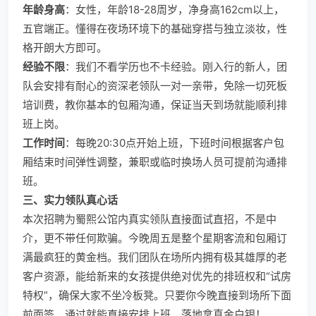
年龄身高
：女性，年龄18-28周岁，净身高162cm以上，
五官端正。懂得在夜场环境下的基础穿搭与独立淡妆，性
格开朗大方即可。
经验不限
：我们不看学历也不卡经验。刚入行的新人，团
队会安排有耐心的资深老领队一对一亲带，免除一切死板
培训费，教你基本的包厢沟通，保证当天到场就能顺利排
班上岗。
工作时间
：每晚20:30点开始上班，下班时间根据客户包
厢结束时间弹性调整，兼职或临时换场人员可提前沟通排
班。
三、实力领队真心话
本次招聘为蜀熙公馆内真实领队直接面试直招，不是中
介，更不带任何欺骗。今晚周五是整个星期客流和包厢订
满最疯狂的黄金档。我们团队在场所内拥有极其雄厚的老
客户资源，能给新来的女孩提供绝对优先的排班权和“试房
特权”，确保大家不坐冷板凳。只要你今晚直接到场所下面
前面签，通过就能直接安排上班，落地拿真金白银！