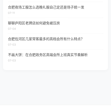
合肥夜场工服怎么选晚礼服自己定还是场子统一发
07-11
聊聊庐阳区老牌店如何避免被压房
07-04
合肥包河区几家常客最多的高档会所有什么特点？
07-03
不画大饼：在合肥政务区高端会所上班真实节奏解析
07-03