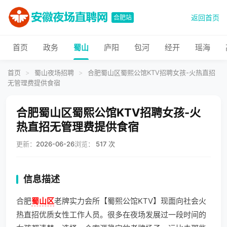
返回首页
合肥站
首页
政务
蜀山
庐阳
包河
经开
瑶海
首页
>
蜀山夜场招聘
>
合肥蜀山区蜀熙公馆KTV招聘女孩-火热直招
无管理费提供食宿
合肥蜀山区蜀熙公馆KTV招聘女孩-火
热直招无管理费提供食宿
更新：
2026-06-26
浏览：
517 次
信息描述
合肥
蜀山区
老牌实力会所【蜀熙公馆KTV】现面向社会火
热直招优质女性工作人员。很多在夜场发展过一段时间的