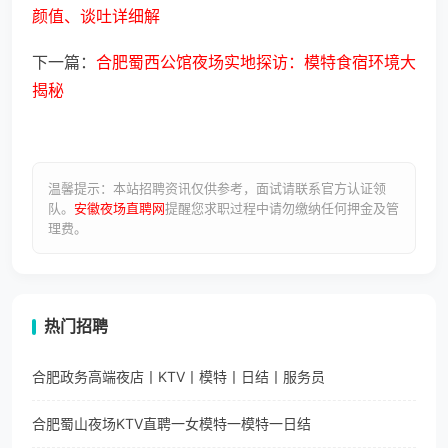
颜值、谈吐详细解
下一篇：
合肥蜀西公馆夜场实地探访：模特食宿环境大
揭秘
温馨提示：本站招聘资讯仅供参考，面试请联系官方认证领
队。
安徽夜场直聘网
提醒您求职过程中请勿缴纳任何押金及管
理费。
热门招聘
合肥政务高端夜店丨KTV丨模特丨日结丨服务员
合肥蜀山夜场KTV直聘一女模特一模特一日结