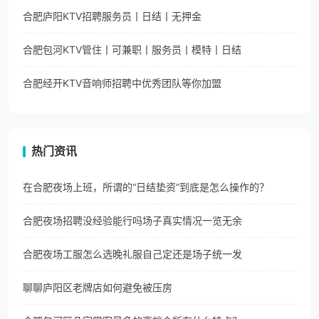
合肥庐阳KTV招聘服务员丨日结丨无押金
合肥包河KTV管住丨可兼职丨服务员丨模特丨日结
合肥经开KTV音响师招聘中优秀团队等你加盟
热门资讯
在合肥夜场上班，所谓的“日结垫资”到底是怎么操作的？
合肥夜场招聘没经验能行吗场子真实情况一览无余
合肥夜场工服怎么选晚礼服自己定还是场子统一发
聊聊庐阳区老牌店如何避免被压房