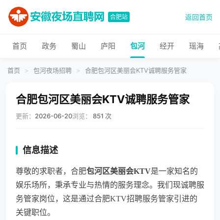
返回首页
合肥站
首页
政务
蜀山
庐阳
包河
经开
瑶海
首页
>
包河夜场招聘
>
合肥包河区美丽会KTV诚聘服务管家
合肥包河区美丽会KTV诚聘服务管家
更新：
2026-06-20
浏览：
851 次
信息描述
尊敬的求职者，合肥
包河区
美丽会KTV
是一家知名的
娱乐场所，秉承专业与热情的服务理念。我们现诚聘服
务管家岗位，这是通过合肥KTV招聘服务管家引进的
关键职位。