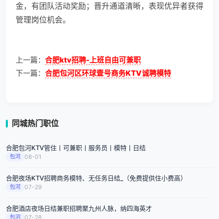
金，有团队活动奖励；晋升通道清晰，表现优异者获得
管理岗位机会。
上一篇：
合肥ktv招聘-上班自由可兼职
下一篇：
合肥包河区环球壹号商务KTV诚聘模特
同城热门职位
合肥包河KTV管住丨可兼职丨服务员丨模特丨日结
包河
08-01
合肥夜场KTV招聘商务模特、无任务日结_（免费提供住小费高）
包河
07-29
合肥酒店夜场日结兼职招聘聚九州人脉，纳四海英才
包河
07-28