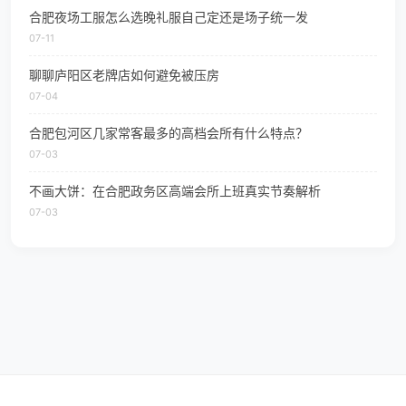
合肥夜场工服怎么选晚礼服自己定还是场子统一发
07-11
聊聊庐阳区老牌店如何避免被压房
07-04
合肥包河区几家常客最多的高档会所有什么特点？
07-03
不画大饼：在合肥政务区高端会所上班真实节奏解析
07-03