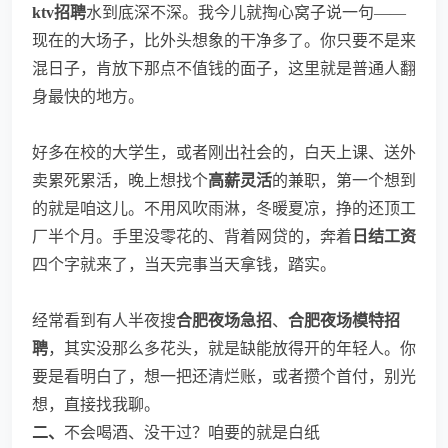
ktv招聘
水到底深不深。我今儿就掏心窝子说一句——
现在的大场子，比外头想象的干净多了。你只要不是来
混日子，肯放下那点不值钱的面子，这里就是普通人翻
身最快的地方。
好多在校的大学生，或者刚出社会的，白天上课、送外
卖累死累活，晚上想找个
高薪灵活
的兼职，第一个想到
的就是咱这儿。不用风吹雨淋，冬暖夏凉，挣的还顶工
厂半个月。手里没零花的、背着网贷的，奔着
日结工资
四个字就来了，当天完事当天拿钱，踏实。
经常看到有人半夜搜
合肥夜场急招
、
合肥夜场模特招
聘
，其实没那么多花头，就是缺能放得开的年轻人。你
要是看明白了，想一把还清烂账，或者攒个首付，别光
想，直接找我聊。
二、
不会喝酒、没干过？咱要的就是白纸