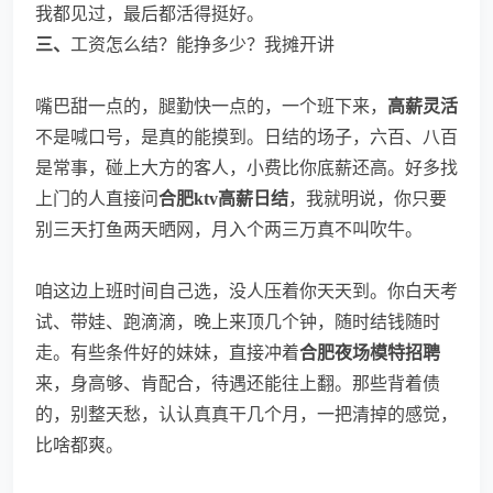
我都见过，最后都活得挺好。
三、
工资怎么结？能挣多少？我摊开讲
嘴巴甜一点的，腿勤快一点的，一个班下来，
高薪灵活
不是喊口号，是真的能摸到。日结的场子，六百、八百
是常事，碰上大方的客人，小费比你底薪还高。好多找
上门的人直接问
合肥ktv高薪日结
，我就明说，你只要
别三天打鱼两天晒网，月入个两三万真不叫吹牛。
咱这边上班时间自己选，没人压着你天天到。你白天考
试、带娃、跑滴滴，晚上来顶几个钟，随时结钱随时
走。有些条件好的妹妹，直接冲着
合肥夜场模特招聘
来，身高够、肯配合，待遇还能往上翻。那些背着债
的，别整天愁，认认真真干几个月，一把清掉的感觉，
比啥都爽。