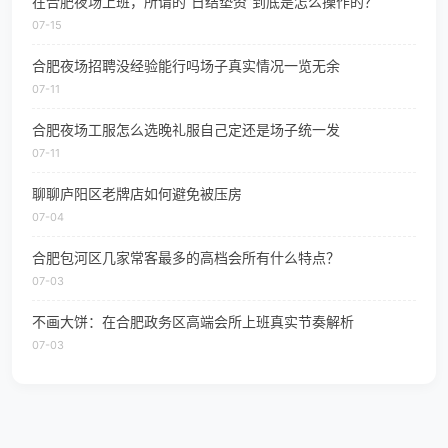
在合肥夜场上班，所谓的“日结垫资”到底是怎么操作的？
07-15
合肥夜场招聘没经验能行吗场子真实情况一览无余
07-11
合肥夜场工服怎么选晚礼服自己定还是场子统一发
07-11
聊聊庐阳区老牌店如何避免被压房
07-04
合肥包河区几家常客最多的高档会所有什么特点？
07-03
不画大饼：在合肥政务区高端会所上班真实节奏解析
07-03