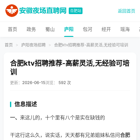
返回首页
合肥站
首页
政务
蜀山
庐阳
包河
经开
瑶海
首页
>
庐阳夜场招聘
>
合肥ktv招聘推荐-高薪灵活,无经验可培训
合肥ktv招聘推荐-高薪灵活,无经验可培
训
更新：
2026-06-15
浏览：
592 次
信息描述
一、
来这儿的，十个里有八个是实在缺钱的
干这行这么久，说实话，天天都有兄弟姐妹私信问
合肥