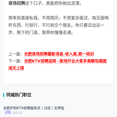
夜场招聘
这个口子，真能把你拖出泥潭。
想来就直接私我，不用简历，不用复杂面试，咱见面喝
杯东西，行就行，不行就交个朋友。你只要迈出这一
步，剩下的门道，我带你慢慢走通。
上一篇：
合肥夜场招聘最新消息-收入高,统一培训
下一篇：
合肥KTV招聘迎宾 - 新场开业大客多高额包厢提
成无上限
同城热门职位
合肥庐阳KTV招聘服务员丨日结丨无押金
庐阳
08-01