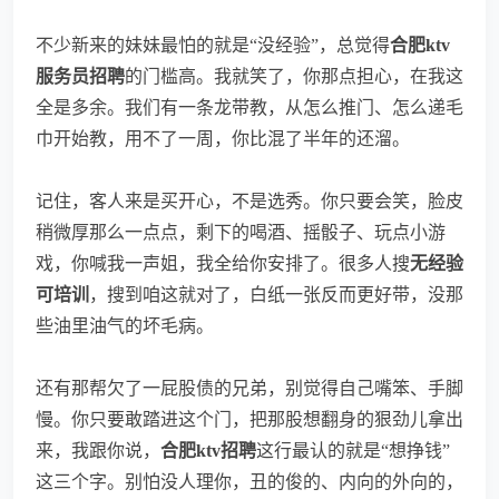
不少新来的妹妹最怕的就是“没经验”，总觉得
合肥ktv
服务员招聘
的门槛高。我就笑了，你那点担心，在我这
全是多余。我们有一条龙带教，从怎么推门、怎么递毛
巾开始教，用不了一周，你比混了半年的还溜。
记住，客人来是买开心，不是选秀。你只要会笑，脸皮
稍微厚那么一点点，剩下的喝酒、摇骰子、玩点小游
戏，你喊我一声姐，我全给你安排了。很多人搜
无经验
可培训
，搜到咱这就对了，白纸一张反而更好带，没那
些油里油气的坏毛病。
还有那帮欠了一屁股债的兄弟，别觉得自己嘴笨、手脚
慢。你只要敢踏进这个门，把那股想翻身的狠劲儿拿出
来，我跟你说，
合肥ktv招聘
这行最认的就是“想挣钱”
这三个字。别怕没人理你，丑的俊的、内向的外向的，