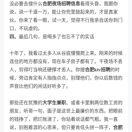
没必要去搜什么
合肥夜场招聘信息
看得头昏，我跟你
说，说一千道一万，能让你兜里鼓起来的，才是真家
伙。你来了看一眼，试一天，觉得不行我亲自送你到门
口，不玩虚的。
四、
最后几句，是喝多了也忘不了的实话
十年了，我看过太多人从谷底慢慢爬上来。刚来的时候
连住的地方都没有，现在车子房子都有了。干夜场不丢
人，穷得叮当响还硬撑才丢人。你搜
合肥ktv招聘
的时
候，旁边肯定有人指指点点，别理他们，你以后数钱的
声音比他们的闲话好听多了。
那些还在犹豫的
大学生兼职
、或者卡里剩两位数工资的
朋友，听哥一句，面子是这世上最廉价的东西。把眼前
的钱挣了，把烂账清了，你站着说话都气粗。我一直
说，别抱着混的心思来，但只要肯低头拼一阵子，
合肥