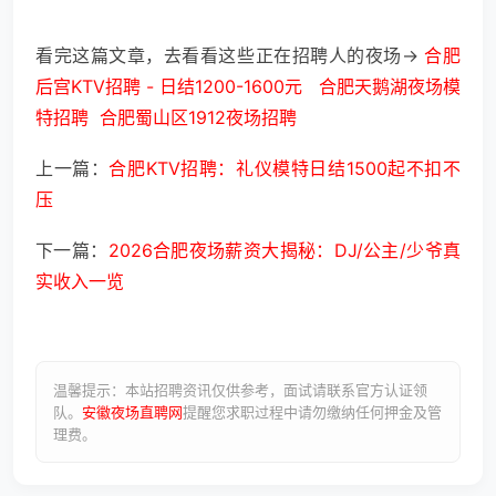
看完这篇文章，去看看这些正在招聘人的夜场->
合肥
后宫KTV招聘 - 日结1200-1600元
合肥天鹅湖夜场模
特招聘
合肥蜀山区1912夜场招聘
上一篇：
合肥KTV招聘：礼仪模特日结1500起不扣不
压
下一篇：
2026合肥夜场薪资大揭秘：DJ/公主/少爷真
实收入一览
温馨提示：本站招聘资讯仅供参考，面试请联系官方认证领
队。
安徽夜场直聘网
提醒您求职过程中请勿缴纳任何押金及管
理费。