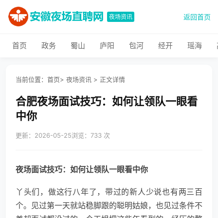
返回首页
夜场资讯
首页
政务
蜀山
庐阳
包河
经开
瑶海
当前位置：
首页
>
夜场资讯
>
正文详情
合肥夜场面试技巧：如何让领队一眼看
中你
更新：2026-05-25
浏览：733 次
夜场面试技巧：如何让领队一眼看中你
丫头们，做这行八年了，带过的新人少说也有两三百
个。见过第一天就站稳脚跟的聪明姑娘，也见过条件不