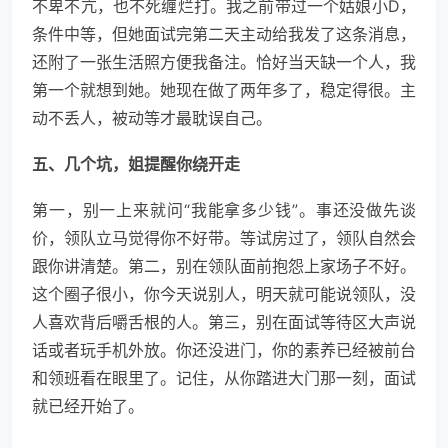
不卑不亢，也不死缠烂打。我之前带过一个姑娘小D，
条件中等，但她面试完第二天主动给我发了这条消息，
还附了一张生活照方便我备注。恰好当天缺一个人，我
第一个就想到她。她现在做了两年多了，稳定得很。主
动不丢人，被动等才最耽误自己。
五、几个坑，姐提醒你绕开走
第一，别一上来就问“我能拿多少钱”。事还没做先谈
价，领队立马觉得你不好带。等试房过了，领队自然会
跟你讲清楚。第二，别在领队面前抱怨上家场子不好。
这个圈子很小，你今天说别人，明天就可能说领队，没
人喜欢背后嚼舌根的人。第三，别在面试等待区大声说
话或者玩手机外放。你还没进门，你的素养已经被前台
和领班看在眼里了。记住，从你踏进大门那一刻，面试
就已经开始了。