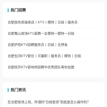
热门招聘
合肥政务高端夜店丨KTV丨模特丨日结丨服务员
合肥蜀山夜场KTV直聘一女模特一模特一日结
合肥庐阳KTV招聘服务员丨日结丨无押金
合肥包河KTV管住丨可兼职丨服务员丨模特丨日结
合肥经开KTV音响师招聘中优秀团队等你加盟
热门资讯
在合肥夜场上班，所谓的“日结垫资”到底是怎么操作的？