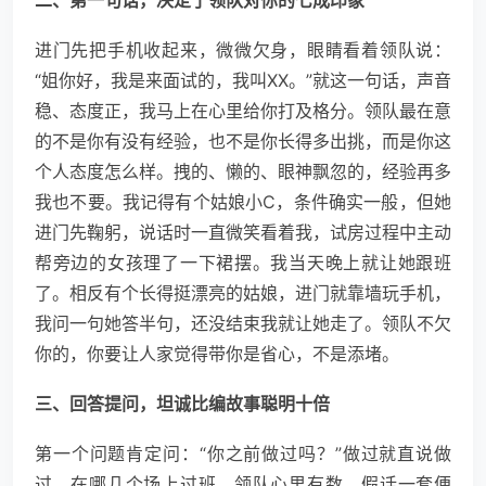
二、第一句话，决定了领队对你的七成印象
进门先把手机收起来，微微欠身，眼睛看着领队说：
“姐你好，我是来面试的，我叫XX。”就这一句话，声音
稳、态度正，我马上在心里给你打及格分。领队最在意
的不是你有没有经验，也不是你长得多出挑，而是你这
个人态度怎么样。拽的、懒的、眼神飘忽的，经验再多
我也不要。我记得有个姑娘小C，条件确实一般，但她
进门先鞠躬，说话时一直微笑看着我，试房过程中主动
帮旁边的女孩理了一下裙摆。我当天晚上就让她跟班
了。相反有个长得挺漂亮的姑娘，进门就靠墙玩手机，
我问一句她答半句，还没结束我就让她走了。领队不欠
你的，你要让人家觉得带你是省心，不是添堵。
三、回答提问，坦诚比编故事聪明十倍
第一个问题肯定问：“你之前做过吗？”做过就直说做
过，在哪几个场上过班，领队心里有数，假话一套便