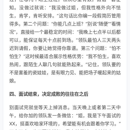
知。没做过就说：“我没做过姐，但我性格外向不怯
生，肯学，肯听安排。”这句话比你编一段假简历管用
得多。第二个问题：“你能几点上班？”别说“随便”“看情
况”，直接给一个最稳定的时间：“我晚上七点半以后都
可以，能保证每天十点前到场。”领队最怕人三天两头
迟到请假，你要让她觉得你靠谱。第三个问题：“怕不
怕生？”这时候最适合展示性格优势：“我不怕生，喜欢
热闹，跟陌生人聊几句就能熟起来。”记住，领队要的
不是害羞的瓷娃娃，是有眼力见、能把场子暖起来的姑
娘。
四、面试结束，决定成败的往往在之后
别面试完就坐等天上掉消息。当天晚上或者第二天中
午，给你加的领队发一条微信：“姐，我是下午面试的
XX，挺喜欢咱家环境的，希望能有机会跟着你学习。”