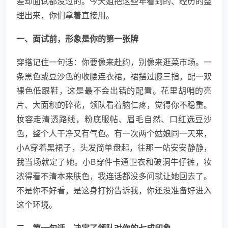
差却面试都没过的。今天姐把这些年看到的、经历的整
理出来，你们拿着直接用。
一、面试前，形象是你的第一张牌
穿搭记住一句话：你要像来赴约，别像来逛菜市场。一
条黑色或豆沙色的收腰连衣裙，裙摆过膝三指，配一双
裸色低跟鞋，这是最不会出错的配置。花里胡哨的亮
片、大面积的碎花，领队看着脑仁疼，觉得你不稳重。
妆容走清透路线，粉底服帖、眉毛自然、口红选豆沙
色，整个人干净又有气色。有一次两个姑娘同一天来，
小A穿着黑裙子，头发简单盘起，往那一站安安静静，
我当场就定了她。小B穿件卡通卫衣和破洞牛仔裤，妆
浓得看不清本来肤色，我连话都没多问就让她回去了。
不是你不好看，是这身打扮告诉我，你还没准备好进入
这个环境。