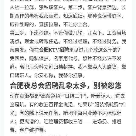
人统一拉群，禁私联客户。第二步，客户背景筛选。长
期合作的老板我都面过，知道底细。那种说话带脏字、
眼神乱瞟的，直接拉黑，不让你上台。
第三步，下班秒结。不管你做几轮，几点下，工资当场
清点，现金或转账任选。不经过经理，不经过财务，我
亲自发。你在
合肥KTV招聘
里见过几个敢这么干的？
第四步，隐私保护。名字用代号，照片不经允许不发
群。离职后资料立刻归档封存。我不靠卖人头赚钱，靠
口碑带人。你安心做，我替你扛事。
合肥夜总会招聘
乱象太多，别被忽悠
现在满街都是“高薪急招”“日结三千”，听着诱人，进去
全是坑。有的收五百押金说退，结果以“服装损耗费”扣
光；有的嘴上说无任务，暗地里每月业绩不达标就赶
人；更离谱的，连管理费都收三道——进场费、排班
费、客户维护费。