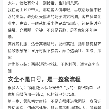
太冲，谈吐有分寸，别抢话，也别闷头笑。
我在蜀山1912带人，那边客人偏年轻，喜欢活泼但不轻
浮的类型。政务区天鹅湖的场子讲究格调，客户多是企
业主、高管，一眼就能看出你是真懂规矩，还是临时抱
佛脚。穿版那十分钟，不只是看脸，是看你能不能控
场。
高雅晚礼服：适合高端酒局，配细高跟，指甲修剪整齐
精致修身裙：显身材但不露骨，颜色选酒红、墨绿、深
紫
时尚职业装：西装短裙+丝袜，干练利落，适合商务应
酬
安全不是口号，是一整套流程
很多人问：“你们怎么保证安全？”我的回答很简单：从
你加我微信那一刻起，风控就已经启动。
第一步，领队初步审核。不是谁都能进我团队。身份证
登记备案，但绝不外泄。朋友圈不乱加陌生人，所有新