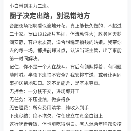
小白带到主力二班。
圈子决定出路，别混错地方
合肥夜场招聘看似遍地开花，真正能长久做的，不超过
二十家。蜀山1912那片热闹，但流动性大；政务区天鹅
湖安静，客户素质高，适合想稳定攒钱的姑娘。我带你
去的每一场，都提前踩过点，认识当班主管，出了事能
第一时间解决。
记住，你不是一个人在战斗。背后有领队撑着，有问题
随时喊。半夜下班怕不安全？我安排车送，或者让男同
事护送到地铁口。这不是施舍，是基本尊重。
无押金：一分钱不交，进场即开工
无任务：不压业绩，做多得多
无管理费：所有费用清零，纯收入到手
下班秒结：绝不拖欠，信任建立在真金白银上
这行吃青春饭，但也能吃得明白。有人混两年啥都没捞