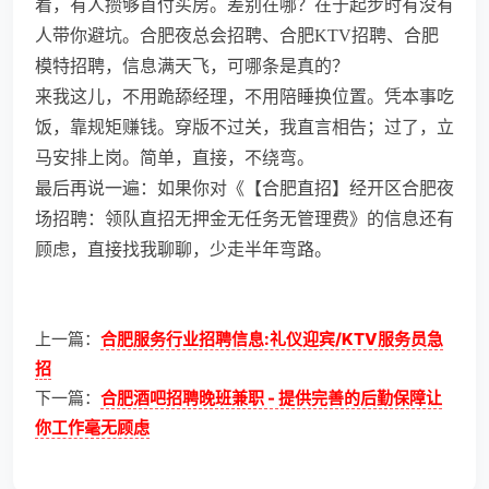
着，有人攒够首付买房。差别在哪？在于起步时有没有
人带你避坑。合肥夜总会招聘、合肥KTV招聘、合肥
模特招聘，信息满天飞，可哪条是真的？
来我这儿，不用跪舔经理，不用陪睡换位置。凭本事吃
饭，靠规矩赚钱。穿版不过关，我直言相告；过了，立
马安排上岗。简单，直接，不绕弯。
最后再说一遍：如果你对《【合肥直招】经开区合肥夜
场招聘：领队直招无押金无任务无管理费》的信息还有
顾虑，直接找我聊聊，少走半年弯路。
上一篇：
合肥服务行业招聘信息:礼仪迎宾/KTV服务员急
招
下一篇：
合肥酒吧招聘晚班兼职 - 提供完善的后勤保障让
你工作毫无顾虑