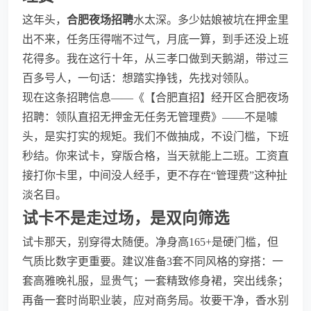
这年头，
合肥夜场招聘
水太深。多少姑娘被坑在押金里
出不来，任务压得喘不过气，月底一算，到手还没上班
花得多。我在这行十年，从三孝口做到天鹅湖，带过三
百多号人，一句话：想踏实挣钱，先找对领队。
现在这条招聘信息——《【合肥直招】经开区合肥夜场
招聘：领队直招无押金无任务无管理费》——不是噱
头，是实打实的规矩。我们不做抽成，不设门槛，下班
秒结。你来试卡，穿版合格，当天就能上二班。工资直
接打你卡里，中间没人经手，更不存在“管理费”这种扯
淡名目。
试卡不是走过场，是双向筛选
试卡那天，别穿得太随便。净身高165+是硬门槛，但
气质比数字更重要。建议准备3套不同风格的穿搭：一
套高雅晚礼服，显贵气；一套精致修身裙，突出线条；
再备一套时尚职业装，应对商务局。妆要干净，香水别