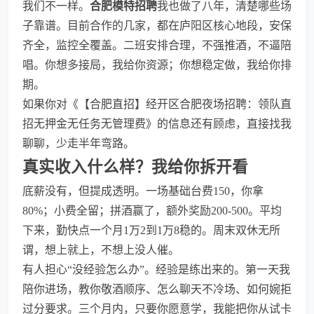
我们不一样。
合肥模特招聘
我也做了八年，清楚哪些场
子靠谱。目前合作的几家，都在庐阳区核心地段，安保
齐全，监控全覆盖。二班安排合理，不强推酒，不逼陪
唱。你想多接局，我给你资源；你想稳定做，我给你排
期。
如果你对《【合肥直招】经开区合肥夜场招聘：领队直
招无押金无任务无管理费》的信息还有顾虑，直接找我
聊聊，少走半年弯路。
真实收入什么样？我给你拆开看
底薪没有，但提成透明。一场基础台费150，你拿
80%；小费全留；拼酒赢了，额外奖励200-500。平均
下来，勤快点一个月1万2到1万8稳的。周末双休无所
谓，想上就上，不想上没人催。
有人担心“没经验怎么办”。经验是练出来的。第一天我
陪你进场，教你敬酒顺序、怎么聊天不冷场、如何婉拒
过分要求。三个月内，只要你愿意学，我能把你从试卡