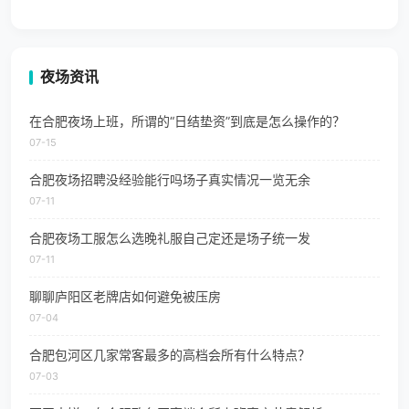
夜场资讯
在合肥夜场上班，所谓的“日结垫资”到底是怎么操作的？
07-15
合肥夜场招聘没经验能行吗场子真实情况一览无余
07-11
合肥夜场工服怎么选晚礼服自己定还是场子统一发
07-11
聊聊庐阳区老牌店如何避免被压房
07-04
合肥包河区几家常客最多的高档会所有什么特点？
07-03