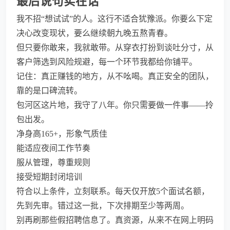
最后说句实在话
我不招“想试试”的人。这行不适合犹豫派。你要么下定
决心改变现状，要么继续朝九晚五熬青春。
但只要你敢来，我就敢带。从穿衣打扮到谈吐分寸，从
客户筛选到风险规避，每一个环节我都给你铺平。
记住：真正赚钱的地方，从不吆喝。真正安全的团队，
靠的是口碑流转。
包河区这片地，我守了八年。你只需要做一件事——拎
包出发。
净身高165+，形象气质佳
能适应夜间工作节奏
服从管理，尊重规则
接受短期封闭培训
符合以上条件，立刻联系。每天仅开放5个面试名额，
先到先审。错过这一批，下次排期至少等两周。
别再刷那些假招聘信息了。真资源，从来不在网上明码