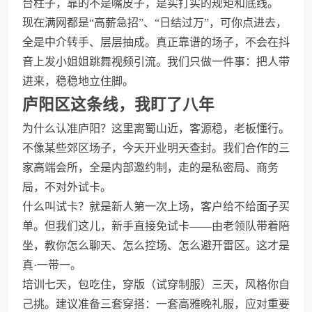
台柱子，靠的不是嘴皮子，是实打实的规矩和底线。
现在满网都是“高薪急招”、“日结过万”，可你点进去，
全是中介转手、层层抽成。真正靠谱的场子，不会在抖
音上发小姐姐跳舞视频引流。我们只做一件事：把人带
进来，稳稳地立住脚。
庐阳区这条线，我盯了八年
为什么认准庐阳？这里离蜀山近，客源稳，老板懂行。
不像某些郊区场子，今天开业明天查封。我们合作的三
家高端会所，全是内部邀约制，走的是私密局、商务
局，不对外试卡。
什么叫试卡？就是新人第一次上场，客户给不给面子买
单。但我们这儿，新手直接免试卡——由老领队带着陪
坐，教你怎么聊天、怎么控场、怎么避开雷区。这才是
真·一带一。
培训七天，包吃住，穿版（试穿制服）三天，风格你自
己挑。建议准备三套穿搭：一套高雅晚礼服，应对重要