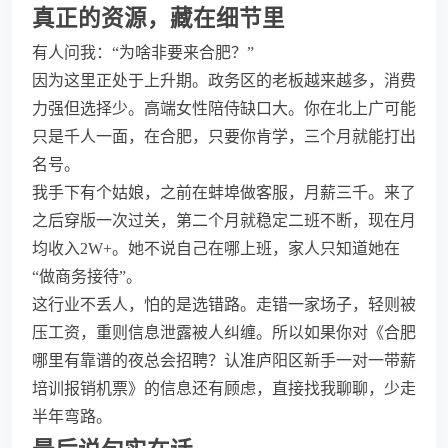
真正的资源，藏在细节里
有人问我：“为啥非要来合肥？”
因为这里正处于上升期。政务区的老板越来越多，消费
力强但选择少。高端女性陪侍缺口大。你在北上广可能
只是千人一面，在合肥，只要你肯学，三个月就能打出
名号。
我手下有个姑娘，之前在蚌埠做客服，月薪三千。来了
之后穿版一次过关，第二个月就稳定二班不断，现在月
均收入2W+。她不说自己在哪上班，家人只知道她在
“做商务接待”。
这行业不丢人，怕的是选错路。走错一家场子，轻则被
压工资，重则信息泄露被人纠缠。所以如果你对《合肥
哪里有靠谱的夜总会招聘？认准庐阳区新手一对一带薪
培训报销机票》的信息还有顾虑，直接找我聊聊，少走
半年弯路。