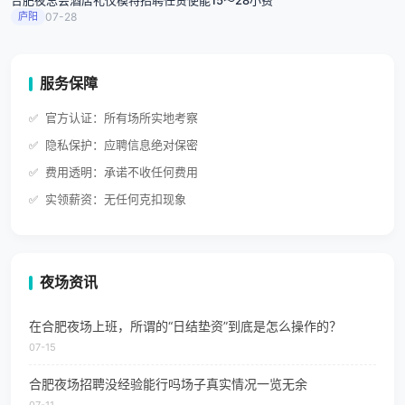
合肥夜总会酒店礼仪模特招聘任贤使能15～28小费
庐阳
07-28
服务保障
官方认证：所有场所实地考察
隐私保护：应聘信息绝对保密
费用透明：承诺不收任何费用
实领薪资：无任何克扣现象
夜场资讯
在合肥夜场上班，所谓的“日结垫资”到底是怎么操作的？
07-15
合肥夜场招聘没经验能行吗场子真实情况一览无余