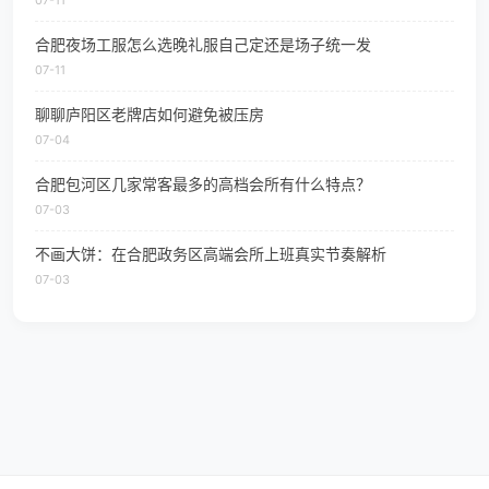
07-11
合肥夜场工服怎么选晚礼服自己定还是场子统一发
07-11
聊聊庐阳区老牌店如何避免被压房
07-04
合肥包河区几家常客最多的高档会所有什么特点？
07-03
不画大饼：在合肥政务区高端会所上班真实节奏解析
07-03