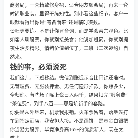
商务局；一套精致修身裙，适合朋友聚会局；再来一套
时尚职业装，显得干练知性。别小看这些细节，客户一
眼就看得出你是“有备而来”还是临时凑数。
谈吐更要练。不是让你背台词，而是学会察言观色。比
如客人聊股票，你就别接美食；他说加班累，你就别提
夜生活多精彩。情绪价值到位了，二班（二次邀约）自
然来。
钱的事，必须说死
我们这儿，下班秒结。微信到账提示音比闹钟还准时。
无管理费、无服装押金、无任何隐形扣款。你赚多少，
全归你。有些场子嘴上说日入两千，结果扣完“服务费”
“茶位费”，到手八百——那是坑新手的套路。
你要是从外地来，机票我报销。火车票留着，落地先打
车到指定酒店，我安排人接。不是画饼，是真金白银把
你当潜力股养。毕竟净身高165+的优质新人，现在太