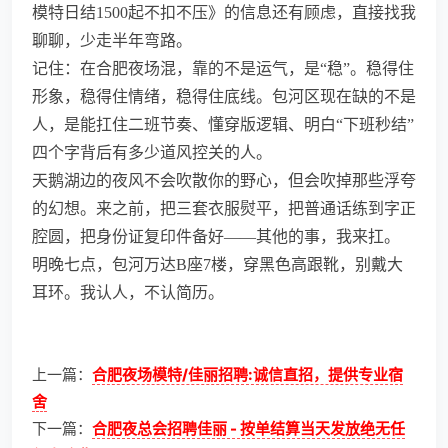
模特日结1500起不扣不压》的信息还有顾虑，直接找我
聊聊，少走半年弯路。
记住：在合肥夜场混，靠的不是运气，是“稳”。稳得住
形象，稳得住情绪，稳得住底线。包河区现在缺的不是
人，是能扛住二班节奏、懂穿版逻辑、明白“下班秒结”
四个字背后有多少道风控关的人。
天鹅湖边的夜风不会吹散你的野心，但会吹掉那些浮夸
的幻想。来之前，把三套衣服熨平，把普通话练到字正
腔圆，把身份证复印件备好——其他的事，我来扛。
明晚七点，包河万达B座7楼，穿黑色高跟靴，别戴大
耳环。我认人，不认简历。
上一篇：
合肥夜场模特/佳丽招聘:诚信直招，提供专业宿
舍
下一篇：
合肥夜总会招聘佳丽 - 按单结算当天发放绝无任