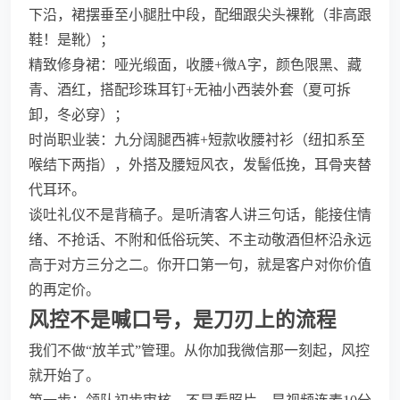
下沿，裙摆垂至小腿肚中段，配细跟尖头裸靴（非高跟
鞋！是靴）；
精致修身裙：哑光缎面，收腰+微A字，颜色限黑、藏
青、酒红，搭配珍珠耳钉+无袖小西装外套（夏可拆
卸，冬必穿）；
时尚职业装：九分阔腿西裤+短款收腰衬衫（纽扣系至
喉结下两指），外搭及腰短风衣，发髻低挽，耳骨夹替
代耳环。
谈吐礼仪不是背稿子。是听清客人讲三句话，能接住情
绪、不抢话、不附和低俗玩笑、不主动敬酒但杯沿永远
高于对方三分之二。你开口第一句，就是客户对你价值
的再定价。
风控不是喊口号，是刀刃上的流程
我们不做“放羊式”管理。从你加我微信那一刻起，风控
就开始了。