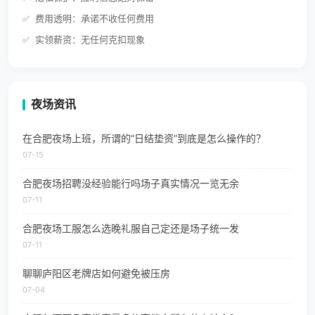
费用透明：承诺不收任何费用
实领薪资：无任何克扣现象
夜场资讯
在合肥夜场上班，所谓的“日结垫资”到底是怎么操作的？
07-15
合肥夜场招聘没经验能行吗场子真实情况一览无余
07-11
合肥夜场工服怎么选晚礼服自己定还是场子统一发
07-11
聊聊庐阳区老牌店如何避免被压房
07-04