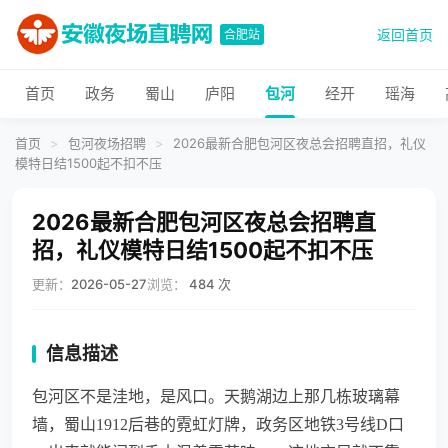
返回首页
合肥站
首页
政务
蜀山
庐阳
包河
经开
瑶海
首页
>
包河夜场招聘
>
2026最新合肥包河区夜总会招聘直招，礼仪
模特日结1500起不扣不压
2026最新合肥包河区夜总会招聘直
招，礼仪模特日结1500起不扣不压
更新：
2026-05-27
浏览：
484 次
信息描述
包河区不是洼地，是风口。天鹅湖边上那几栋玻璃幕
墙，蜀山1912后巷的霓虹灯牌，政务区地铁3号线D口