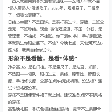
一出来就能闻到香水混着雪茄味——这地方早就不靠
“熟人带熟人”混饭吃了。2026年，规矩变了，门槛高
了，但钱也更硬了。
日结1500起？不是画饼。是实打实过卡、穿版、二班全
走完，下班秒结。现金+微信双通道，不压一分钱，无
管理费，不抽成，不挂账。你干满8小时，手机到账数
字就跳进你眼皮底下。不信？今晚七点，来包河万达B
座7楼，我亲自给你试卡。
形象不是看脸，是看“体感”
净身高165+是铁门槛。不是量尺子，是站直、光脚、
不垫跟——领队一眼扫过去，肩线、腰臀比、脖颈长
度、手指修长度，全部在3秒内完成初筛。没达标？连
试卡资格都没有。
穿搭不是随便套件裙子就上岗。建议准备3套不同风格
的穿搭：
高雅晚礼服：香槟色/墨绿丝绒质地，露背不过肩胛骨