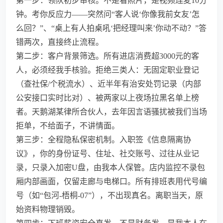
第一步：领队初步审核。不是看照片，是视频连麦10分
钟。考你反应力——突然问“客人说‘你像我前女友’怎
么回？”、“桌上有人拍桌吼‘把经理叫来’你动不动？”答
错两次，直接终止流程。
第二步：客户背景筛选。所有进店消费超3000元的客
人，必须经我手核验。拒绝三类人：无固定职业登记
（查社保/个税流水）、近半年有治安处罚记录（内部
公安接口实时比对）、被两家以上夜场拉黑名单上榜
者。天鹅湖某律所合伙人，去年因言语骚扰被我们当场
拒单，不给面子，不讲情面。
第三步：全程隐私保密机制。入职签《信息隔离协
议》，你的身份证号、住址、社交账号、过往从业记
录，只录入加密U盘，由我本人保管。店内监控不录包
厢内部画面，仅留走廊与电梯口。所有排班表用代号编
号（如“包河-梧桐-07”），不出现真名。离职当天，原
始资料物理销毁。