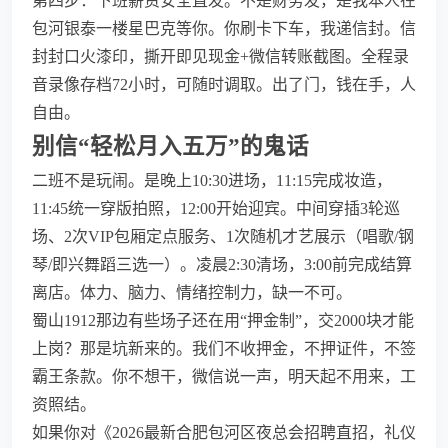
第四步：下班薪资安全直发。不是财务发，是我本人在
包河银泰一楼星巴克等你。你刷卡下车，我递信封。信
封封口火漆印，撕开即见现金+微信转账截图。全程录
音录像存档72小时，可随时调取。出了门，钱在手，人
自由。
别信“轻松月入五万”的鬼话
二班不是玩闹。是晚上10:30进场，11:15完成妆造，
11:45统一穿版拍照，12:00开始迎宾。中间穿插3轮巡
场、2次VIP包厢定点服务、1次随机才艺展示（唱歌/钢
琴/即兴舞蹈三选一）。凌晨2:30清场，3:00前完成结算
离店。体力、脑力、情绪控制力，缺一不可。
蜀山1912那边有些场子还在用“押金制”，交2000块才能
上岗？那是坑新来的。我们不收押金，不押证件，不签
霸王条款。你不想干，微信说一声，明天起不用来，工
资照结。
如果你对《2026最新合肥包河区夜总会招聘直招，礼仪