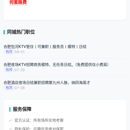
何套路费
同城热门职位
合肥包河KTV管住丨可兼职丨服务员丨模特丨日结
包河
08-01
合肥夜场KTV招聘商务模特、无任务日结_（免费提供住小费高）
包河
07-29
合肥酒店夜场日结兼职招聘聚九州人脉，纳四海英才
包河
07-28
服务保障
官方认证：所有场所实地考察
隐私保护：应聘信息绝对保密