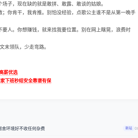
个场子，现在缺的就是敢拼、敢露、敢谈的姑娘。
教；你肯干，我肯推。别怕没经验，点歌公主谁不是从第一晚手
不要人。你想赚钱，就来找我要位置。别在网上瞎晃，浪费时
联系文末领队，少走弯路。
，高薪优选
这家下班秒结安全靠谱有保
宿舍环境好不收任何杂费
新站
0