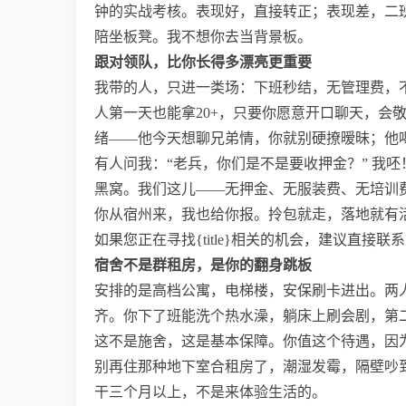
钟的实战考核。表现好，直接转正；表现差，二
陪坐板凳。我不想你去当背景板。
跟对领队，比你长得多漂亮更重要
我带的人，只进一类场：下班秒结，无管理费，不
人第一天也能拿20+，只要你愿意开口聊天，会
绪——他今天想聊兄弟情，你就别硬撩暧昧；他
有人问我：“老兵，你们是不是要收押金？” 我
黑窝。我们这儿——无押金、无服装费、无培训
你从宿州来，我也给你报。拎包就走，落地就有
如果您正在寻找{title}相关的机会，建议直接
宿舍不是群租房，是你的翻身跳板
安排的是高档公寓，电梯楼，安保刷卡进出。两人
齐。你下了班能洗个热水澡，躺床上刷会剧，第
这不是施舍，这是基本保障。你值这个待遇，因
别再住那种地下室合租房了，潮湿发霉，隔壁吵
干三个月以上，不是来体验生活的。