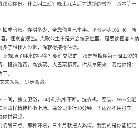
班都没你份。什么叫二班？晚上九点后才进场的替补，基本等于
抽成暗账。你赚多少，全靠你自己本事。平台起步10到40，新
敬酒，懂察言观色。点歌公主不是只会按遥控器，是要读懂客人
喝多了想找人倾诉，你就得接得住话。
呸！正规场子哪来的押金？要你交钱的，都是想榨你第一周工资的
费。报销路费，高铁票、大巴票都算。你从阜阳来，我给你报；
活干。
联系文末领队，少走弯路。
一间，独立卫浴，24小时热水不断。洗衣机、空调、WiFi全配
二天照样精神抖擞上场。离公司步行10分钟，下雨都不用打车。
为你拼得起。
到凌晨三点。那种环境，三个月就把人熬垮。我要的是你能稳定