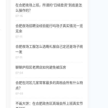
在合肥夜场上班，所谓的“日结垫资”到底是怎
么操作的？
07-15
合肥夜场招聘没经验能行吗场子真实情况一览
情
无余
07-11
合肥夜场工服怎么选晚礼服自己定还是场子统
一发
07-11
聊聊庐阳区老牌店如何避免被压房
07-04
合肥包河区几家常客最多的高档会所有什么特
点？
07-03
不画大饼：在合肥政务区高端会所上班真实节