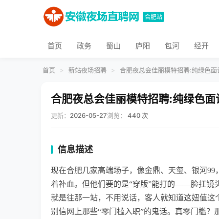
合肥站
首页
政务
蜀山
庐阳
包河
经开
首页
>
新站夜场招聘
>
合肥夜总会佳丽模特招聘:纯绿色面
合肥夜总会佳丽模特招聘:纯绿色面
更新：
2026-05-27
浏览：
440 次
信息描述
现在合肥几家高端场子，像金鼎、天玺、银河9
着补血。但他们要的是“穿版”能打的——脸扛
就是往那一站，不用说话，客人就知道这妞值这
别信网上那些“零门槛入职”的鬼话。真零门槛？