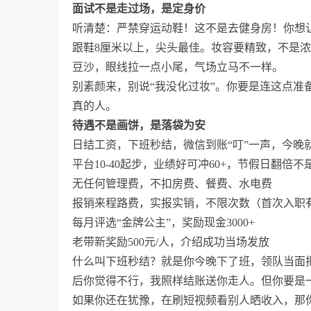
面试不是走过场，是定身价
听清楚：严禁穿运动鞋！这不是去健身房！你想
跟鞋8厘米以上，尖头最佳。妆容要精致，不是浓
豆沙，眼线拉一点小尾，气场立马不一样。
别素颜来，别说“我没化过妆”。你要是连这点
真的人。
待遇不是画饼，是落袋为安
日结工资，下班秒结，微信到账“叮”一声，今晚
平台10-40起步，业绩好可冲60+，节假日翻倍不
无任何管理费，不扣房费、餐费、水电费
报销来程路费，实报实销，不限次数（首次入职
每月评选“金牌公主”，奖励现金3000+
老带新奖励500元/人，介绍成功当场发放
什么叫下班秒结？就是你今晚下了班，领队当面
后你觉得不行，我照样结账送你走人。但你要是一
如果你还在犹豫，在刷短视频看别人晒收入，那