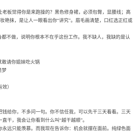
让老板觉得你是来跑操的？黑色修身裙，必须包臀，显腰线；高
妆艳抹，是让人一眼看出你“讲究”。眉毛画清楚，口红选正红或
准备都不做，说明你根本不在乎这份工作。我不缺人，我缺的是认
就敢请你姐妹吃火锅
是梦
有效）
把钱给你，不多问一句。你不信任我，可以先干三天看看。三天
直干，我会让你看到什么叫“越干越顺”。
你永远只能羡慕。而我现在告诉你：机会就摆在面前。纯绿色面