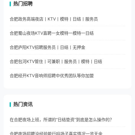
热门招聘
合肥政务高端夜店丨KTV丨模特丨日结丨服务员
合肥蜀山夜场KTV直聘一女模特一模特一日结
合肥庐阳KTV招聘服务员丨日结丨无押金
合肥包河KTV管住丨可兼职丨服务员丨模特丨日结
合肥经开KTV音响师招聘中优秀团队等你加盟
热门资讯
在合肥夜场上班，所谓的“日结垫资”到底是怎么操作的？
合肥夜场招聘没经验能行吗场子真实情况一览无余