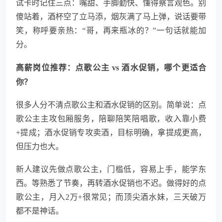
试卡时记住三点：嘴甜、手脚勤快、懂得察言观色。别
傻站着，酒杯空了立马添，烟灰满了马上弹，说话要带
笑，称呼要亲热：“哥，再来瓶冰的？”一句话就能加
分。
高薪岗位推荐：点歌公主 vs 酒水促销，哪个更适合
你？
很多人分不清点歌公主和酒水促销的区别。简单说：点
歌公主主攻包厢服务，陪聊陪笑陪唱歌，收入靠小费
+提成；酒水促销专攻卖酒，目标明确，拿提成更高，
但压力也大。
新人建议先做点歌公主，门槛低，容易上手，能学东
西。等熟悉了节奏，再转酒水促销也不迟。做得好的点
歌公主，月入2万+很常见；而顶尖酒水妹，三天破万
都不是神话。