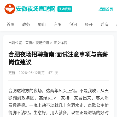
返回首页
夜场资讯
首页
政务
蜀山
庐阳
包河
经开
瑶海
当前位置：
首页
>
夜场资讯
>
正文详情
合肥夜场招聘指南:面试注意事项与高薪
岗位建议
更新：2026-05-12
浏览：471 次
合肥这地方的夜场，这两年风头正劲。不是我吹，从天
鹅湖到政务区，高端KTV一家接一家冒出来，客人消
费猛得很。一晚上动不动就几十台酒水走，点歌公主忙
得脚不沾地。生意好，用人就多，现在正是进场的好时