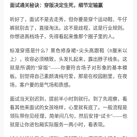
面试通关秘诀：穿版决定生死，细节定输赢
听好了，面试不是去走秀，但你要是穿个运动鞋、牛仔
裤就别去了，直接淘汰。这不是歧视，这是行业规则。
你想进高档场子，先得看起来像那个圈子里的人。
标准穿搭是什么？黑色修身裙+尖头高跟鞋（8厘米以
上），妆容必须精致，头发扎起来，露出脖子线条。这
就是所谓的“穿版”——你要符合场子对形象的基本模
板。别觉得自己素颜清纯可爱，那是在校园剧里，在夜
场，客户要的是气场和质感。
面试当天别迟到，提前半小时到就行。到了先观察，看
看其他来面试的女孩啥样，心里就有底了。一般流程是
领队带你见经理，简单问几句，然后安排“试卡”——也
就是让你进包厢实际服务一两小时，看表现。