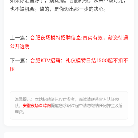
如果你准备好了，别犹豫。合肥的夜，从来不缺灯光，
也不缺机会。缺的，是你迈出那一步的决心。
上一篇：
合肥夜场模特招聘信息:真实有效，薪资待遇
公开透明
下一篇：
合肥KTV招聘：礼仪模特日结1500起不扣不
压
温馨提示：本站招聘资讯仅供参考，面试请联系官方认证领
队。
安徽夜场直聘网
提醒您求职过程中请勿缴纳任何押金及管
理费。