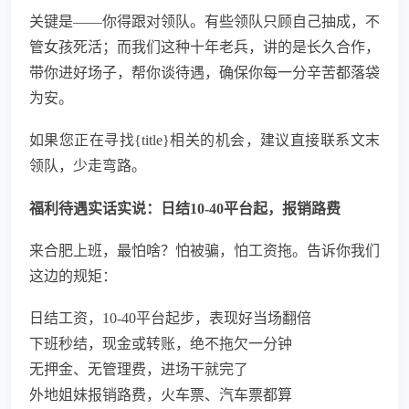
关键是——你得跟对领队。有些领队只顾自己抽成，不
管女孩死活；而我们这种十年老兵，讲的是长久合作，
带你进好场子，帮你谈待遇，确保你每一分辛苦都落袋
为安。
如果您正在寻找{title}相关的机会，建议直接联系文末
领队，少走弯路。
福利待遇实话实说：日结10-40平台起，报销路费
来合肥上班，最怕啥？怕被骗，怕工资拖。告诉你我们
这边的规矩：
日结工资，10-40平台起步，表现好当场翻倍
下班秒结，现金或转账，绝不拖欠一分钟
无押金、无管理费，进场干就完了
外地姐妹报销路费，火车票、汽车票都算