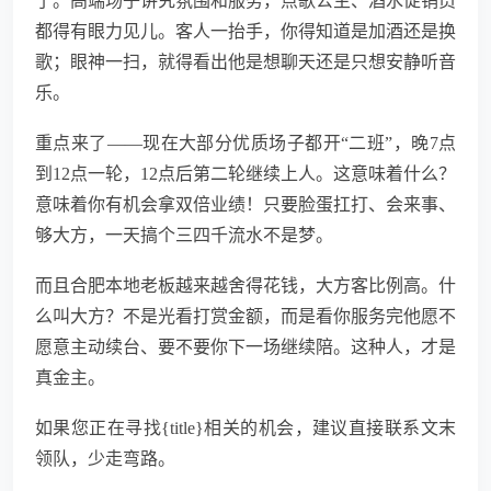
了。高端场子讲究氛围和服务，点歌公主、酒水促销员
都得有眼力见儿。客人一抬手，你得知道是加酒还是换
歌；眼神一扫，就得看出他是想聊天还是只想安静听音
乐。
重点来了——现在大部分优质场子都开“二班”，晚7点
到12点一轮，12点后第二轮继续上人。这意味着什么？
意味着你有机会拿双倍业绩！只要脸蛋扛打、会来事、
够大方，一天搞个三四千流水不是梦。
而且合肥本地老板越来越舍得花钱，大方客比例高。什
么叫大方？不是光看打赏金额，而是看你服务完他愿不
愿意主动续台、要不要你下一场继续陪。这种人，才是
真金主。
如果您正在寻找{title}相关的机会，建议直接联系文末
领队，少走弯路。